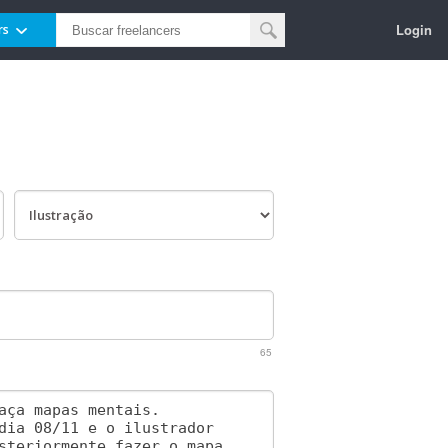
Login
rs
65