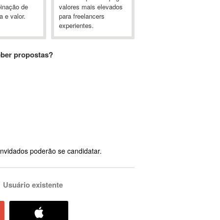
inação de
valores mais elevados
a e valor.
para freelancers
experientes.
eber propostas?
nvidados poderão se candidatar.
Usuário existente