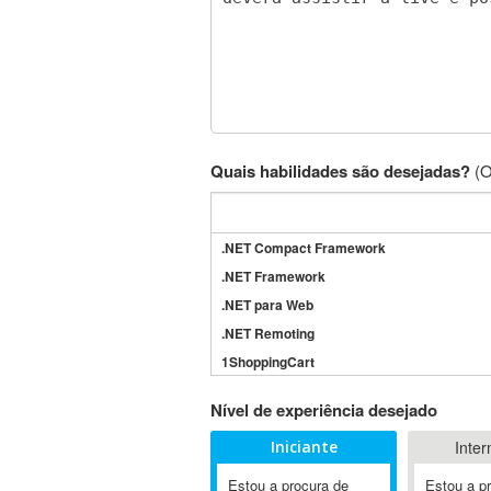
Quais habilidades são desejadas?
(O
.NET Compact Framework
.NET Framework
.NET para Web
.NET Remoting
1ShoppingCart
3DS Max
Nível de experiência desejado
3GSM
Iniciante
Inter
4D Dimension
802.11
Estou a procura de
Estou a p