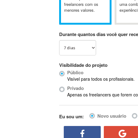
A&P
freelancers com os
uma comb
menores valores.
experiênci
A-GPS
A2Billing
AAUS Scientific Diver
Durante quantos dias você quer rec
Ab Initio
ABAP
Abaqus
ABBYY FineReader
Visibilidade do projeto
ABIS
Público
AbleCommerce
Visível para todos os profissionais.
Ableton
Privado
Ableton Live
Apenas os freelancers que forem co
Ableton Push
Abstract
Novo usuário
Eu sou um:
Abstract Window Toolkit (AWT)
Absynth
AC Drives