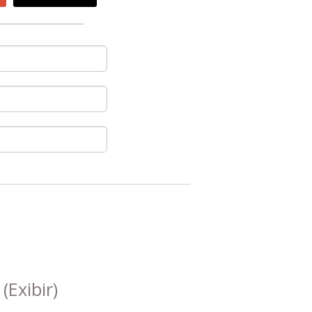
s
(Exibir)