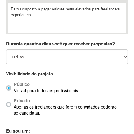
Absynth
Estou disposto a pagar valores mais elevados para freelancers
AC Drives
experientes.
AC3
ACARS
AccountMate
Durante quantos dias você quer receber propostas?
ACDSee
ACID Pro
ACPI
Acrobat
Visibilidade do projeto
Acrobat X
Acronis
Público
Visível para todos os profissionais.
ACT
Actian
Privado
Apenas os freelancers que forem convidados poderão
Actimize
se candidatar.
ActionScript
ActionScript 3
Eu sou um:
Active Directory