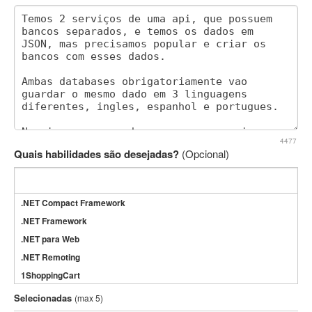
4477
Quais habilidades são desejadas?
(Opcional)
.NET Compact Framework
.NET Framework
.NET para Web
.NET Remoting
1ShoppingCart
3DS Max
Selecionadas
(max 5)
3GSM