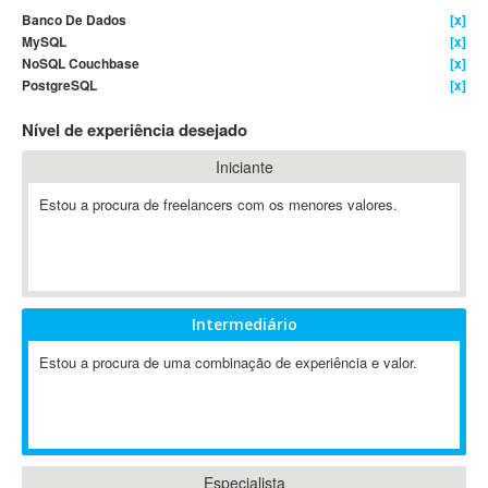
Banco De Dados
[x]
4D Dimension
MySQL
[x]
802.11
NoSQL Couchbase
[x]
A&P
PostgreSQL
[x]
A-GPS
Nível de experiência desejado
A2Billing
Iniciante
AAUS Scientific Diver
Ab Initio
Estou a procura de freelancers com os menores valores.
ABAP
Abaqus
ABBYY FineReader
ABIS
Intermediário
AbleCommerce
Estou a procura de uma combinação de experiência e valor.
Ableton
Ableton Live
Ableton Push
Abstract
Abstract Window Toolkit (AWT)
Especialista