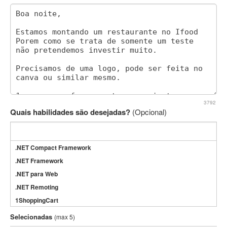
3792
Quais habilidades são desejadas?
(Opcional)
.NET Compact Framework
.NET Framework
.NET para Web
.NET Remoting
1ShoppingCart
3DS Max
Selecionadas
(max 5)
3GSM