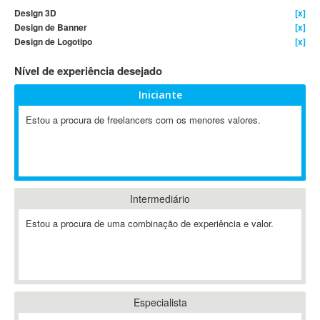
Design 3D
[x]
4D Dimension
Design de Banner
[x]
802.11
Design de Logotipo
[x]
A&P
Nível de experiência desejado
A-GPS
A2Billing
Iniciante
AAUS Scientific Diver
Estou a procura de freelancers com os menores valores.
Ab Initio
ABAP
Abaqus
ABBYY FineReader
Intermediário
ABIS
AbleCommerce
Estou a procura de uma combinação de experiência e valor.
Ableton
Ableton Live
Ableton Push
Abstract
Especialista
Abstract Window Toolkit (AWT)