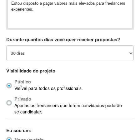
Estou disposto a pagar valores mais elevados para freelancers
Absynth
experientes.
AC Drives
AC3
ACARS
AccountMate
Durante quantos dias você quer receber propostas?
ACDSee
ACID Pro
ACPI
Visibilidade do projeto
Acrobat
Acrobat X
Público
Acronis
Visível para todos os profissionais.
ACT
Privado
Actian
Apenas os freelancers que forem convidados poderão
se candidatar.
Actimize
ActionScript
ActionScript 3
Eu sou um:
Active Directory
Novo usuário