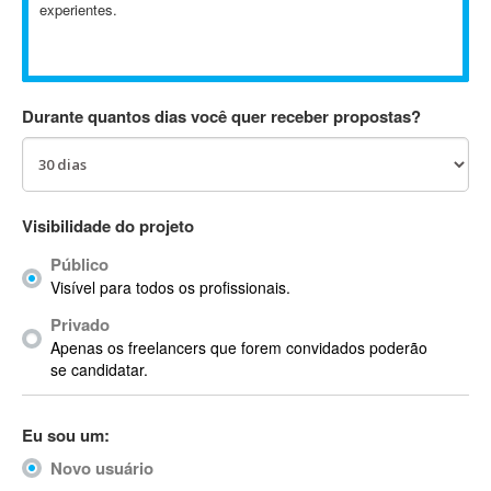
experientes.
Absynth
AC Drives
AC3
ACARS
Durante quantos dias você quer receber propostas?
AccountMate
ACDSee
ACID Pro
ACPI
Visibilidade do projeto
Acrobat
Público
Acrobat X
Visível para todos os profissionais.
Acronis
Privado
ACT
Apenas os freelancers que forem convidados poderão
Actian
se candidatar.
Actimize
ActionScript
Eu sou um:
ActionScript 3
Novo usuário
Active Directory