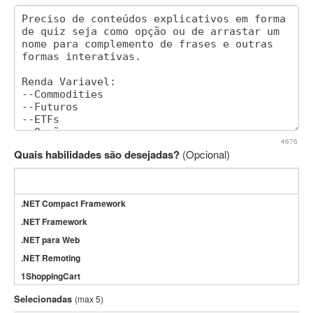
4676
Quais habilidades são desejadas?
(Opcional)
.NET Compact Framework
.NET Framework
.NET para Web
.NET Remoting
1ShoppingCart
3DS Max
Selecionadas
(max 5)
3GSM