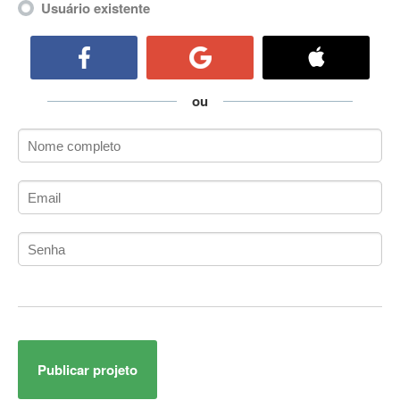
Usuário existente
ActiveCollab
ActiveX
ActiveX Data Objects (ADO)
Ada
ou
Adianti Framework
ADK
Administração
Administração Acadêmica
Administração de Artistas e Repertórios
Administração de Banco de Dados
Administração de Redes
Administração PostgreSQL
Administrador de Sistemas
ADO.NET
ADO.NET Entity Framework
Adobe After Effects
Publicar projeto
Adobe AIR