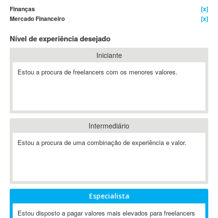
Finanças
[x]
4D Dimension
Mercado Financeiro
[x]
802.11
Nível de experiência desejado
A&P
A-GPS
Iniciante
A2Billing
Estou a procura de freelancers com os menores valores.
AAUS Scientific Diver
Ab Initio
ABAP
Abaqus
Intermediário
ABBYY FineReader
ABIS
Estou a procura de uma combinação de experiência e valor.
AbleCommerce
Ableton
Ableton Live
Ableton Push
Especialista
Abstract
Estou disposto a pagar valores mais elevados para freelancers
Abstract Window Toolkit (AWT)