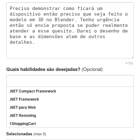
4753
Quais habilidades são desejadas?
(Opcional)
.NET Compact Framework
.NET Framework
.NET para Web
.NET Remoting
1ShoppingCart
3DS Max
Selecionadas
(max 5)
3GSM