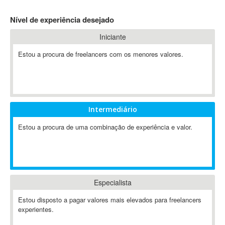
4D Dimension
Nível de experiência desejado
802.11
Iniciante
A&P
A-GPS
Estou a procura de freelancers com os menores valores.
A2Billing
AAUS Scientific Diver
Ab Initio
ABAP
Intermediário
Abaqus
Estou a procura de uma combinação de experiência e valor.
ABBYY FineReader
ABIS
AbleCommerce
Ableton
Especialista
Ableton Live
Ableton Push
Estou disposto a pagar valores mais elevados para freelancers
Abstract
experientes.
Abstract Window Toolkit (AWT)