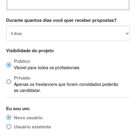
Absynth
AC Drives
Durante quantos dias você quer receber propostas?
AC3
ACARS
AccountMate
ACDSee
Visibilidade do projeto
ACID Pro
Público
ACPI
Visível para todos os profissionais.
Acrobat
Acrobat X
Privado
Apenas os freelancers que forem convidados poderão
Acronis
se candidatar.
ACT
Actian
Eu sou um:
Actimize
ActionScript
Novo usuário
ActionScript 3
Usuário existente
Active Directory