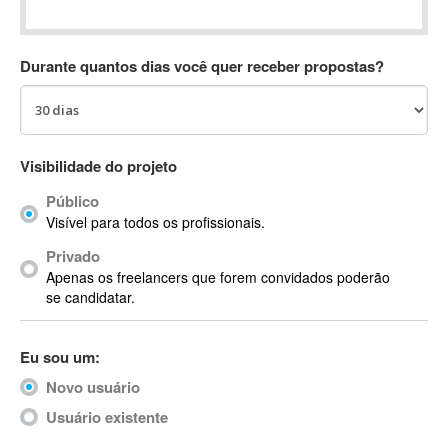
Absynth
AC Drives
Durante quantos dias você quer receber propostas?
AC3
ACARS
AccountMate
ACDSee
Visibilidade do projeto
ACID Pro
Público
ACPI
Visível para todos os profissionais.
Acrobat
Acrobat X
Privado
Apenas os freelancers que forem convidados poderão
Acronis
se candidatar.
ACT
Actian
Eu sou um:
Actimize
ActionScript
Novo usuário
ActionScript 3
Usuário existente
Active Directory