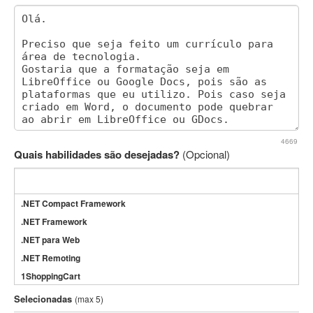
4669
Quais habilidades são desejadas?
(Opcional)
.NET Compact Framework
.NET Framework
.NET para Web
.NET Remoting
1ShoppingCart
3DS Max
Selecionadas
(max 5)
3GSM