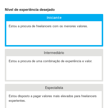
4D Dimension
Nível de experiência desejado
802.11
Iniciante
A&P
A-GPS
Estou a procura de freelancers com os menores valores.
A2Billing
AAUS Scientific Diver
Ab Initio
ABAP
Intermediário
Abaqus
Estou a procura de uma combinação de experiência e valor.
ABBYY FineReader
ABIS
AbleCommerce
Ableton
Especialista
Ableton Live
Ableton Push
Estou disposto a pagar valores mais elevados para freelancers
Abstract
experientes.
Abstract Window Toolkit (AWT)