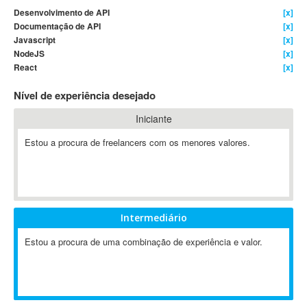
Desenvolvimento de API
[x]
4D Dimension
Documentação de API
[x]
802.11
Javascript
[x]
A&P
NodeJS
[x]
React
[x]
A-GPS
A2Billing
Nível de experiência desejado
AAUS Scientific Diver
Iniciante
Ab Initio
ABAP
Estou a procura de freelancers com os menores valores.
Abaqus
ABBYY FineReader
ABIS
AbleCommerce
Intermediário
Ableton
Estou a procura de uma combinação de experiência e valor.
Ableton Live
Ableton Push
Abstract
Abstract Window Toolkit (AWT)