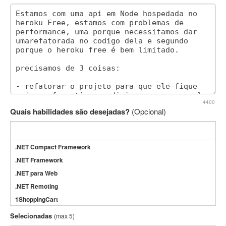
4400
Quais habilidades são desejadas?
(Opcional)
.NET Compact Framework
.NET Framework
.NET para Web
.NET Remoting
1ShoppingCart
3DS Max
Selecionadas
(max 5)
3GSM