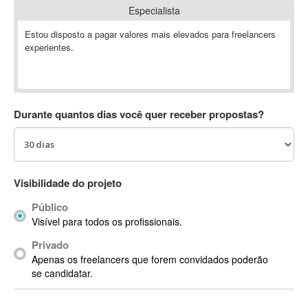
Especialista
Absynth
AC Drives
Estou disposto a pagar valores mais elevados para freelancers
experientes.
AC3
ACARS
AccountMate
ACDSee
Durante quantos dias você quer receber propostas?
ACID Pro
ACPI
Acrobat
Acrobat X
Visibilidade do projeto
Acronis
Público
ACT
Visível para todos os profissionais.
Actian
Privado
Actimize
Apenas os freelancers que forem convidados poderão
ActionScript
se candidatar.
ActionScript 3
Active Directory