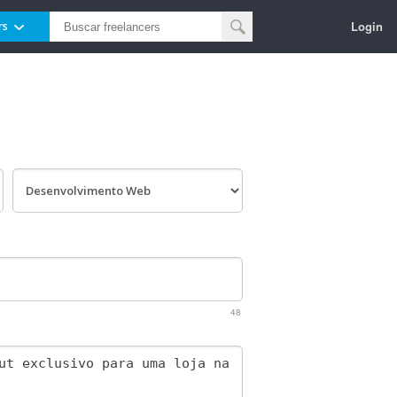
Login
rs
48