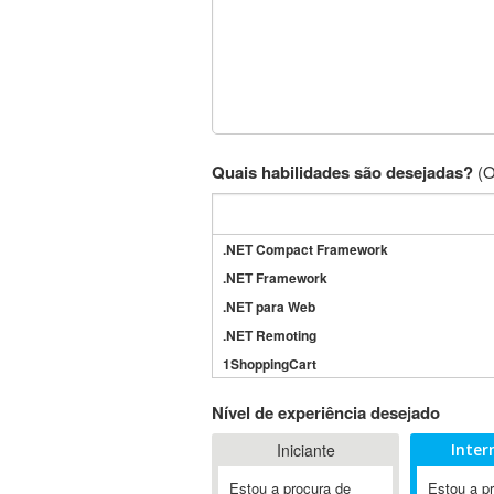
Quais habilidades são desejadas?
(O
.NET Compact Framework
.NET Framework
.NET para Web
.NET Remoting
1ShoppingCart
3DS Max
Nível de experiência desejado
3GSM
Iniciante
Inter
4D Dimension
802.11
Estou a procura de
Estou a p