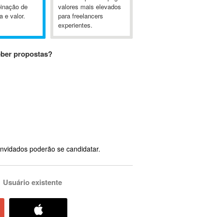
inação de
valores mais elevados
a e valor.
para freelancers
experientes.
eber propostas?
nvidados poderão se candidatar.
Usuário existente