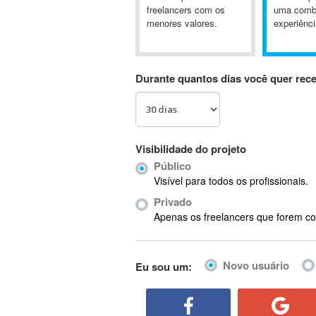
A&P
freelancers com os
uma comb
menores valores.
experiênci
A-GPS
A2Billing
AAUS Scientific Diver
Durante quantos dias você quer rec
Ab Initio
ABAP
Abaqus
ABBYY FineReader
Visibilidade do projeto
ABIS
Público
AbleCommerce
Visível para todos os profissionais.
Ableton
Privado
Ableton Live
Apenas os freelancers que forem co
Ableton Push
Abstract
Novo usuário
Eu sou um:
Abstract Window Toolkit (AWT)
Absynth
AC Drives