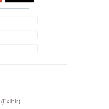
s
(Exibir)