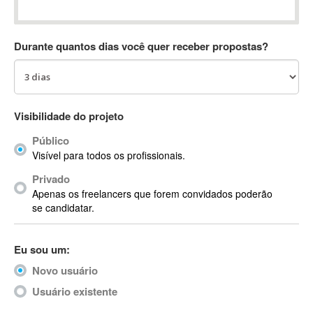
Absynth
AC Drives
Durante quantos dias você quer receber propostas?
AC3
ACARS
AccountMate
ACDSee
Visibilidade do projeto
ACID Pro
Público
ACPI
Visível para todos os profissionais.
Acrobat
Acrobat X
Privado
Apenas os freelancers que forem convidados poderão
Acronis
se candidatar.
ACT
Actian
Eu sou um:
Actimize
ActionScript
Novo usuário
ActionScript 3
Usuário existente
Active Directory