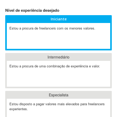
4D Dimension
Nível de experiência desejado
802.11
Iniciante
A&P
A-GPS
Estou a procura de freelancers com os menores valores.
A2Billing
AAUS Scientific Diver
Ab Initio
ABAP
Intermediário
Abaqus
Estou a procura de uma combinação de experiência e valor.
ABBYY FineReader
ABIS
AbleCommerce
Ableton
Especialista
Ableton Live
Ableton Push
Estou disposto a pagar valores mais elevados para freelancers
Abstract
experientes.
Abstract Window Toolkit (AWT)