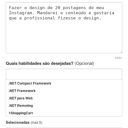
4884
Quais habilidades são desejadas?
(Opcional)
.NET Compact Framework
.NET Framework
.NET para Web
.NET Remoting
1ShoppingCart
3DS Max
Selecionadas
(max 5)
3GSM