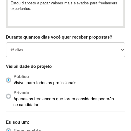
Estou disposto a pagar valores mais elevados para freelancers
Absynth
experientes.
AC Drives
AC3
ACARS
AccountMate
Durante quantos dias você quer receber propostas?
ACDSee
ACID Pro
ACPI
Visibilidade do projeto
Acrobat
Acrobat X
Público
Acronis
Visível para todos os profissionais.
ACT
Privado
Actian
Apenas os freelancers que forem convidados poderão
se candidatar.
Actimize
ActionScript
ActionScript 3
Eu sou um:
Active Directory
Novo usuário