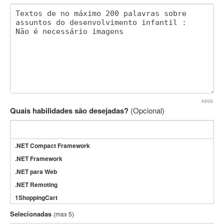
4898
Quais habilidades são desejadas?
(Opcional)
.NET Compact Framework
.NET Framework
.NET para Web
.NET Remoting
1ShoppingCart
3DS Max
Selecionadas
(max 5)
3GSM