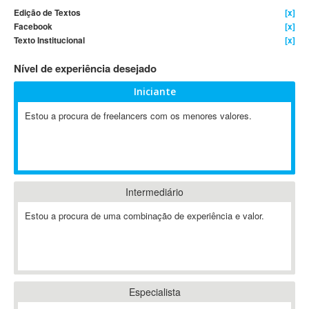
Edição de Textos
[x]
4D Dimension
Facebook
[x]
802.11
Texto Institucional
[x]
A&P
Nível de experiência desejado
A-GPS
A2Billing
Iniciante
AAUS Scientific Diver
Estou a procura de freelancers com os menores valores.
Ab Initio
ABAP
Abaqus
ABBYY FineReader
Intermediário
ABIS
AbleCommerce
Estou a procura de uma combinação de experiência e valor.
Ableton
Ableton Live
Ableton Push
Abstract
Especialista
Abstract Window Toolkit (AWT)