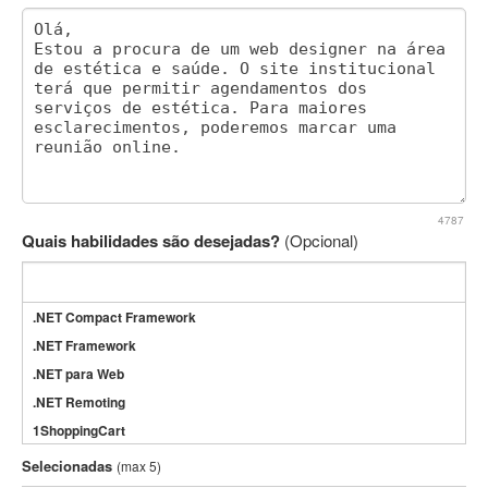
4787
Quais habilidades são desejadas?
(Opcional)
.NET Compact Framework
.NET Framework
.NET para Web
.NET Remoting
1ShoppingCart
3DS Max
Selecionadas
(max 5)
3GSM