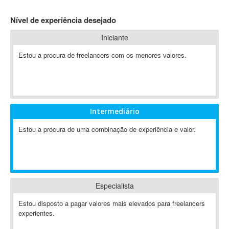
4D Dimension
Nível de experiência desejado
802.11
Iniciante
A&P
A-GPS
Estou a procura de freelancers com os menores valores.
A2Billing
AAUS Scientific Diver
Ab Initio
ABAP
Intermediário
Abaqus
Estou a procura de uma combinação de experiência e valor.
ABBYY FineReader
ABIS
AbleCommerce
Ableton
Especialista
Ableton Live
Ableton Push
Estou disposto a pagar valores mais elevados para freelancers
Abstract
experientes.
Abstract Window Toolkit (AWT)