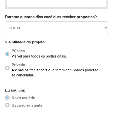
Absynth
AC Drives
Durante quantos dias você quer receber propostas?
AC3
ACARS
AccountMate
ACDSee
Visibilidade do projeto
ACID Pro
Público
ACPI
Visível para todos os profissionais.
Acrobat
Acrobat X
Privado
Apenas os freelancers que forem convidados poderão
Acronis
se candidatar.
ACT
Actian
Eu sou um:
Actimize
ActionScript
Novo usuário
ActionScript 3
Usuário existente
Active Directory