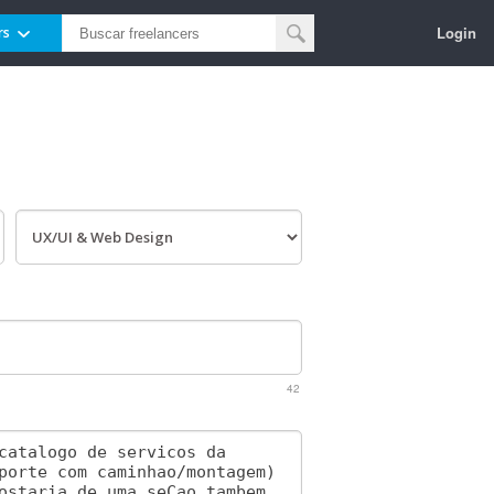
Login
rs
42