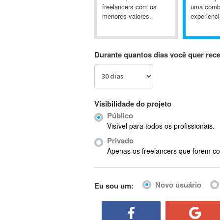
A&P
freelancers com os
uma comb
menores valores.
experiênci
A-GPS
A2Billing
AAUS Scientific Diver
Durante quantos dias você quer rec
Ab Initio
ABAP
Abaqus
ABBYY FineReader
Visibilidade do projeto
ABIS
Público
AbleCommerce
Visível para todos os profissionais.
Ableton
Privado
Ableton Live
Apenas os freelancers que forem co
Ableton Push
Abstract
Novo usuário
Eu sou um:
Abstract Window Toolkit (AWT)
Absynth
AC Drives