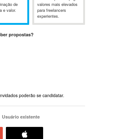
inação de
valores mais elevados
a e valor.
para freelancers
experientes.
eber propostas?
nvidados poderão se candidatar.
Usuário existente