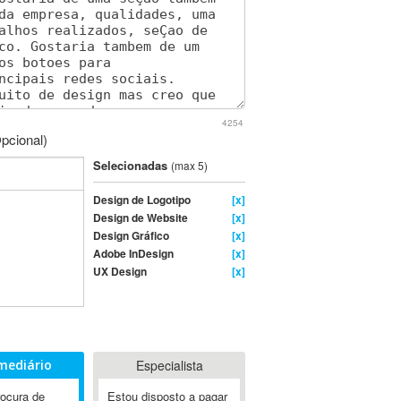
4254
pcional)
Selecionadas
(max 5)
Design de Logotipo
[x]
Design de Website
[x]
Design Gráfico
[x]
Adobe InDesign
[x]
UX Design
[x]
mediário
Especialista
rocura de
Estou disposto a pagar