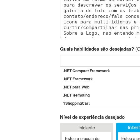
Quais habilidades são desejadas?
(O
.NET Compact Framework
.NET Framework
.NET para Web
.NET Remoting
1ShoppingCart
3DS Max
Nível de experiência desejado
3GSM
Iniciante
Inter
4D Dimension
802.11
Estou a procura de
Estou a p