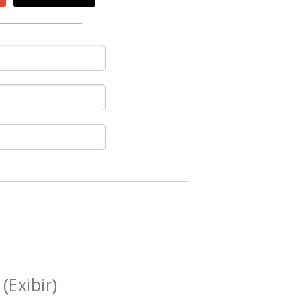
s
(Exibir)