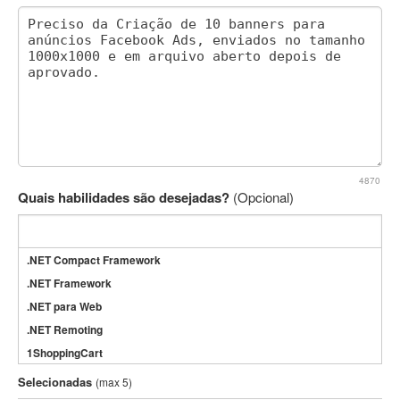
4870
Quais habilidades são desejadas?
(Opcional)
.NET Compact Framework
.NET Framework
.NET para Web
.NET Remoting
1ShoppingCart
3DS Max
Selecionadas
(max 5)
3GSM