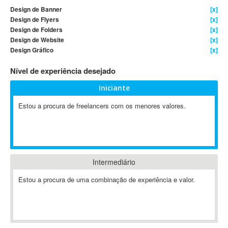
Design de Banner
[x]
4D Dimension
Design de Flyers
[x]
802.11
Design de Folders
[x]
A&P
Design de Website
[x]
Design Gráfico
[x]
A-GPS
A2Billing
Nível de experiência desejado
AAUS Scientific Diver
Iniciante
Ab Initio
ABAP
Estou a procura de freelancers com os menores valores.
Abaqus
ABBYY FineReader
ABIS
AbleCommerce
Intermediário
Ableton
Estou a procura de uma combinação de experiência e valor.
Ableton Live
Ableton Push
Abstract
Abstract Window Toolkit (AWT)