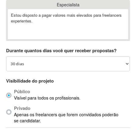
Especialista
Absynth
AC Drives
Estou disposto a pagar valores mais elevados para freelancers
experientes.
AC3
ACARS
AccountMate
ACDSee
Durante quantos dias você quer receber propostas?
ACID Pro
ACPI
Acrobat
Acrobat X
Visibilidade do projeto
Acronis
Público
ACT
Visível para todos os profissionais.
Actian
Privado
Actimize
Apenas os freelancers que forem convidados poderão
ActionScript
se candidatar.
ActionScript 3
Active Directory