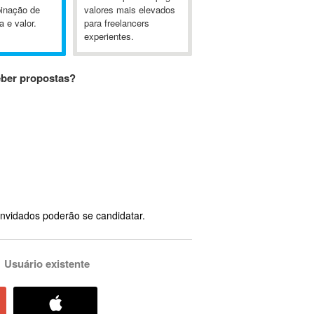
inação de
valores mais elevados
a e valor.
para freelancers
experientes.
eber propostas?
nvidados poderão se candidatar.
Usuário existente