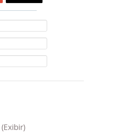
s
(Exibir)