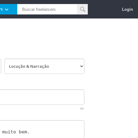
Login
rs
44