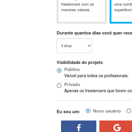
A&P
freelancers com os
uma comb
menores valores.
experiênci
A-GPS
A2Billing
AAUS Scientific Diver
Durante quantos dias você quer rec
Ab Initio
ABAP
Abaqus
ABBYY FineReader
Visibilidade do projeto
ABIS
Público
AbleCommerce
Visível para todos os profissionais.
Ableton
Privado
Ableton Live
Apenas os freelancers que forem co
Ableton Push
Abstract
Novo usuário
Eu sou um:
Abstract Window Toolkit (AWT)
Absynth
AC Drives