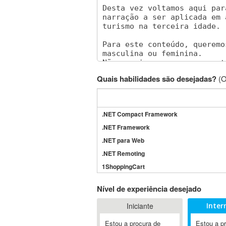
Quais habilidades são desejadas?
(O
.NET Compact Framework
.NET Framework
.NET para Web
.NET Remoting
1ShoppingCart
3DS Max
Nível de experiência desejado
3GSM
Iniciante
Inter
4D Dimension
802.11
Estou a procura de
Estou a p