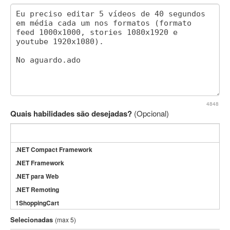
4848
Quais habilidades são desejadas?
(Opcional)
.NET Compact Framework
.NET Framework
.NET para Web
.NET Remoting
1ShoppingCart
3DS Max
Selecionadas
(max 5)
3GSM