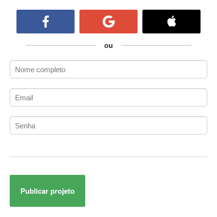
ActiveCollab
ActiveX
ActiveX Data Objects (ADO)
Ada
ou
Adianti Framework
ADK
Administração
Administração Acadêmica
Administração de Artistas e Repertórios
Administração de Banco de Dados
Administração de Redes
Administração PostgreSQL
Administrador de Sistemas
ADO.NET
ADO.NET Entity Framework
Publicar projeto
Adobe After Effects
Adobe AIR