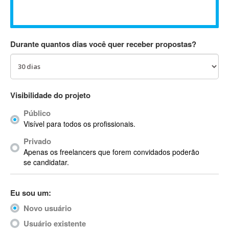
Absynth
AC Drives
AC3
Durante quantos dias você quer receber propostas?
ACARS
AccountMate
ACDSee
ACID Pro
Visibilidade do projeto
ACPI
Público
Acrobat
Visível para todos os profissionais.
Acrobat X
Privado
Acronis
Apenas os freelancers que forem convidados poderão
ACT
se candidatar.
Actian
Actimize
Eu sou um:
ActionScript
Novo usuário
ActionScript 3
Active Directory
Usuário existente