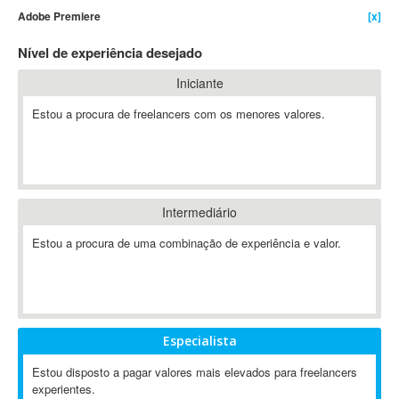
Adobe Premiere
[x]
4D Dimension
802.11
Nível de experiência desejado
A&P
Iniciante
A-GPS
Estou a procura de freelancers com os menores valores.
A2Billing
AAUS Scientific Diver
Ab Initio
ABAP
Abaqus
Intermediário
ABBYY FineReader
Estou a procura de uma combinação de experiência e valor.
ABIS
AbleCommerce
Ableton
Ableton Live
Especialista
Ableton Push
Abstract
Estou disposto a pagar valores mais elevados para freelancers
experientes.
Abstract Window Toolkit (AWT)