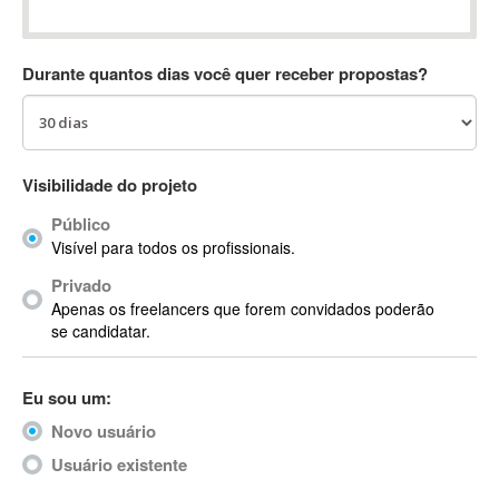
Absynth
AC Drives
Durante quantos dias você quer receber propostas?
AC3
ACARS
AccountMate
ACDSee
Visibilidade do projeto
ACID Pro
Público
ACPI
Visível para todos os profissionais.
Acrobat
Acrobat X
Privado
Apenas os freelancers que forem convidados poderão
Acronis
se candidatar.
ACT
Actian
Eu sou um:
Actimize
ActionScript
Novo usuário
ActionScript 3
Usuário existente
Active Directory