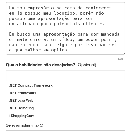
4480
Quais habilidades são desejadas?
(Opcional)
.NET Compact Framework
.NET Framework
.NET para Web
.NET Remoting
1ShoppingCart
3DS Max
Selecionadas
(max 5)
3GSM