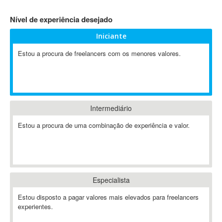
4D Dimension
Nível de experiência desejado
802.11
Iniciante
A&P
A-GPS
Estou a procura de freelancers com os menores valores.
A2Billing
AAUS Scientific Diver
Ab Initio
ABAP
Intermediário
Abaqus
Estou a procura de uma combinação de experiência e valor.
ABBYY FineReader
ABIS
AbleCommerce
Ableton
Especialista
Ableton Live
Ableton Push
Estou disposto a pagar valores mais elevados para freelancers
Abstract
experientes.
Abstract Window Toolkit (AWT)