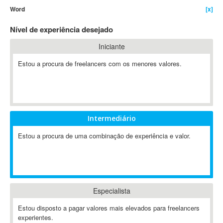
Word
[x]
4D Dimension
802.11
Nível de experiência desejado
A&P
Iniciante
A-GPS
Estou a procura de freelancers com os menores valores.
A2Billing
AAUS Scientific Diver
Ab Initio
ABAP
Abaqus
Intermediário
ABBYY FineReader
Estou a procura de uma combinação de experiência e valor.
ABIS
AbleCommerce
Ableton
Ableton Live
Especialista
Ableton Push
Abstract
Estou disposto a pagar valores mais elevados para freelancers
experientes.
Abstract Window Toolkit (AWT)