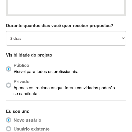
Absynth
AC Drives
AC3
Durante quantos dias você quer receber propostas?
ACARS
AccountMate
ACDSee
ACID Pro
Visibilidade do projeto
ACPI
Público
Acrobat
Visível para todos os profissionais.
Acrobat X
Privado
Acronis
Apenas os freelancers que forem convidados poderão
ACT
se candidatar.
Actian
Actimize
Eu sou um:
ActionScript
Novo usuário
ActionScript 3
Active Directory
Usuário existente