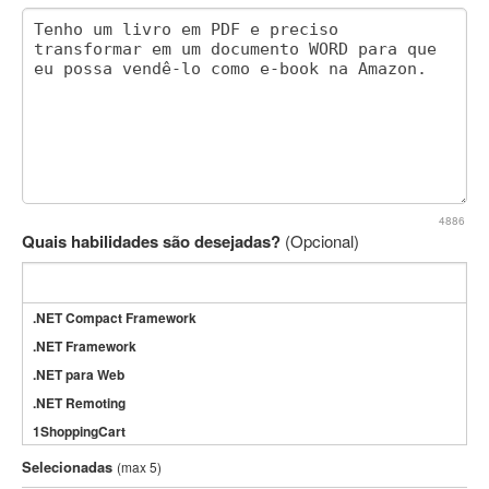
4886
Quais habilidades são desejadas?
(Opcional)
.NET Compact Framework
.NET Framework
.NET para Web
.NET Remoting
1ShoppingCart
3DS Max
Selecionadas
(max 5)
3GSM