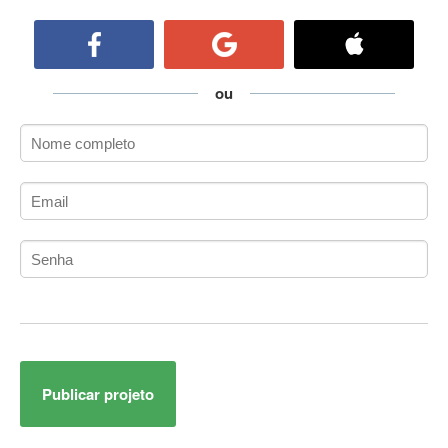
ActiveCollab
ActiveX
ActiveX Data Objects (ADO)
Ada
ou
Adianti Framework
ADK
Administração
Administração Acadêmica
Administração de Artistas e Repertórios
Administração de Banco de Dados
Administração de Redes
Administração PostgreSQL
Administrador de Sistemas
ADO.NET
ADO.NET Entity Framework
Publicar projeto
Adobe After Effects
Adobe AIR