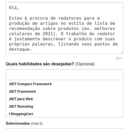
4411
Quais habilidades são desejadas?
(Opcional)
.NET Compact Framework
.NET Framework
.NET para Web
.NET Remoting
1ShoppingCart
3DS Max
Selecionadas
(max 5)
3GSM