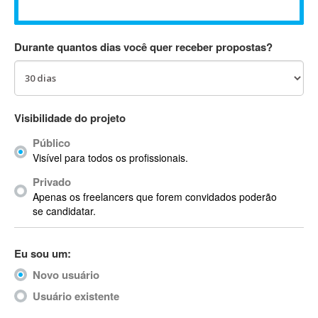
Absynth
AC Drives
Durante quantos dias você quer receber propostas?
AC3
ACARS
AccountMate
ACDSee
Visibilidade do projeto
ACID Pro
Público
ACPI
Visível para todos os profissionais.
Acrobat
Acrobat X
Privado
Apenas os freelancers que forem convidados poderão
Acronis
se candidatar.
ACT
Actian
Eu sou um:
Actimize
ActionScript
Novo usuário
ActionScript 3
Usuário existente
Active Directory