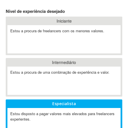
4D Dimension
Nível de experiência desejado
802.11
Iniciante
A&P
A-GPS
Estou a procura de freelancers com os menores valores.
A2Billing
AAUS Scientific Diver
Ab Initio
ABAP
Intermediário
Abaqus
Estou a procura de uma combinação de experiência e valor.
ABBYY FineReader
ABIS
AbleCommerce
Ableton
Especialista
Ableton Live
Ableton Push
Estou disposto a pagar valores mais elevados para freelancers
Abstract
experientes.
Abstract Window Toolkit (AWT)