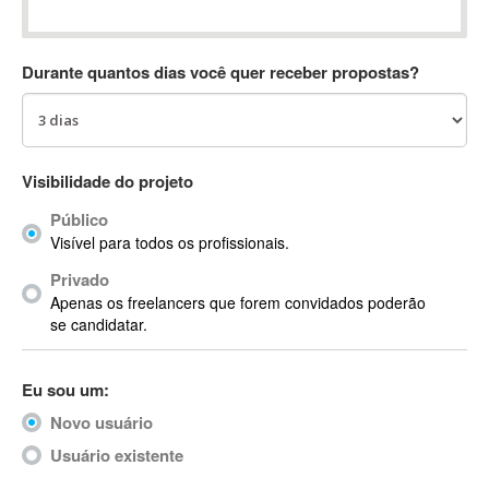
Absynth
AC Drives
Durante quantos dias você quer receber propostas?
AC3
ACARS
AccountMate
ACDSee
Visibilidade do projeto
ACID Pro
Público
ACPI
Visível para todos os profissionais.
Acrobat
Acrobat X
Privado
Apenas os freelancers que forem convidados poderão
Acronis
se candidatar.
ACT
Actian
Eu sou um:
Actimize
ActionScript
Novo usuário
ActionScript 3
Usuário existente
Active Directory