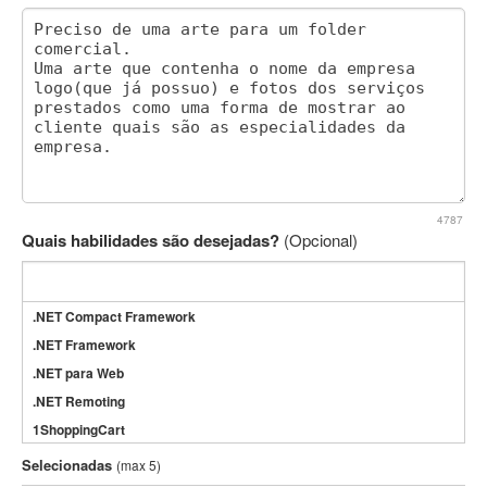
4787
Quais habilidades são desejadas?
(Opcional)
.NET Compact Framework
.NET Framework
.NET para Web
.NET Remoting
1ShoppingCart
3DS Max
Selecionadas
(max 5)
3GSM