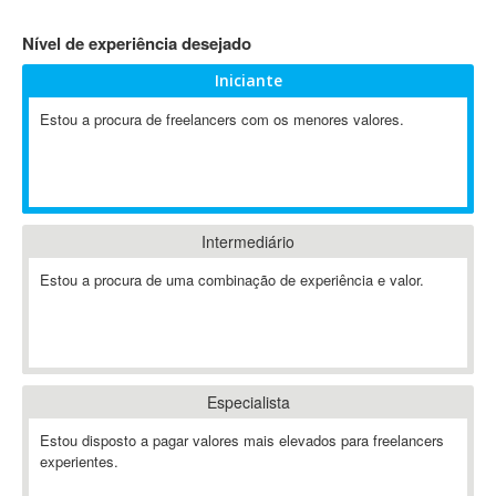
4D Dimension
Nível de experiência desejado
802.11
Iniciante
A&P
A-GPS
Estou a procura de freelancers com os menores valores.
A2Billing
AAUS Scientific Diver
Ab Initio
ABAP
Intermediário
Abaqus
Estou a procura de uma combinação de experiência e valor.
ABBYY FineReader
ABIS
AbleCommerce
Ableton
Especialista
Ableton Live
Ableton Push
Estou disposto a pagar valores mais elevados para freelancers
Abstract
experientes.
Abstract Window Toolkit (AWT)