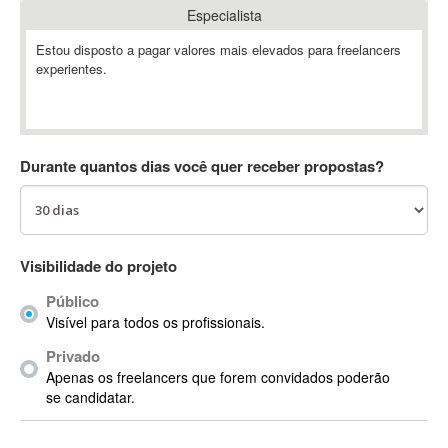
Especialista
Absynth
AC Drives
Estou disposto a pagar valores mais elevados para freelancers
experientes.
AC3
ACARS
AccountMate
ACDSee
Durante quantos dias você quer receber propostas?
ACID Pro
ACPI
Acrobat
Acrobat X
Visibilidade do projeto
Acronis
Público
ACT
Visível para todos os profissionais.
Actian
Privado
Actimize
Apenas os freelancers que forem convidados poderão
ActionScript
se candidatar.
ActionScript 3
Active Directory