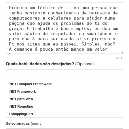
4618
Quais habilidades são desejadas?
(Opcional)
.NET Compact Framework
.NET Framework
.NET para Web
.NET Remoting
1ShoppingCart
3DS Max
Selecionadas
(max 5)
3GSM