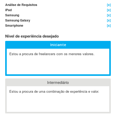
Análise de Requisitos
[x]
4D Dimension
iPad
[x]
802.11
Samsung
[x]
A&P
Samsung Galaxy
[x]
Smartphone
[x]
A-GPS
A2Billing
Nível de experiência desejado
AAUS Scientific Diver
Iniciante
Ab Initio
ABAP
Estou a procura de freelancers com os menores valores.
Abaqus
ABBYY FineReader
ABIS
AbleCommerce
Intermediário
Ableton
Estou a procura de uma combinação de experiência e valor.
Ableton Live
Ableton Push
Abstract
Abstract Window Toolkit (AWT)