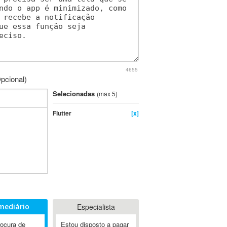
4655
pcional)
Selecionadas
(max 5)
Flutter
[x]
mediário
Especialista
rocura de
Estou disposto a pagar