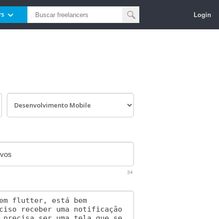
Login
rs
34