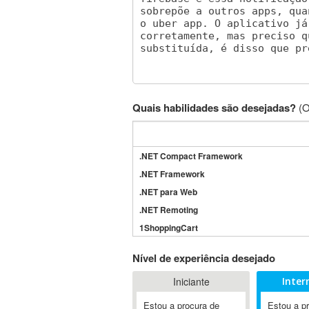
Quais habilidades são desejadas?
(O
.NET Compact Framework
.NET Framework
.NET para Web
.NET Remoting
1ShoppingCart
3DS Max
Nível de experiência desejado
3GSM
Iniciante
Inter
4D Dimension
802.11
Estou a procura de
Estou a p