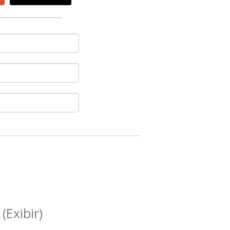
s
(Exibir)