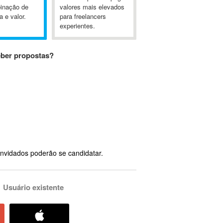
inação de
valores mais elevados
a e valor.
para freelancers
experientes.
eber propostas?
nvidados poderão se candidatar.
Usuário existente