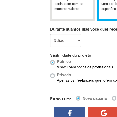
A&P
freelancers com os
uma comb
menores valores.
experiênci
A-GPS
A2Billing
AAUS Scientific Diver
Durante quantos dias você quer rec
Ab Initio
ABAP
Abaqus
ABBYY FineReader
Visibilidade do projeto
ABIS
Público
AbleCommerce
Visível para todos os profissionais.
Ableton
Privado
Ableton Live
Apenas os freelancers que forem co
Ableton Push
Abstract
Novo usuário
Eu sou um:
Abstract Window Toolkit (AWT)
Absynth
AC Drives