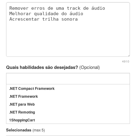
4910
Quais habilidades são desejadas?
(Opcional)
.NET Compact Framework
.NET Framework
.NET para Web
.NET Remoting
1ShoppingCart
3DS Max
Selecionadas
(max 5)
3GSM