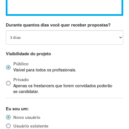
Absynth
AC Drives
AC3
Durante quantos dias você quer receber propostas?
ACARS
AccountMate
ACDSee
ACID Pro
Visibilidade do projeto
ACPI
Público
Acrobat
Visível para todos os profissionais.
Acrobat X
Privado
Acronis
Apenas os freelancers que forem convidados poderão
ACT
se candidatar.
Actian
Actimize
Eu sou um:
ActionScript
Novo usuário
ActionScript 3
Active Directory
Usuário existente