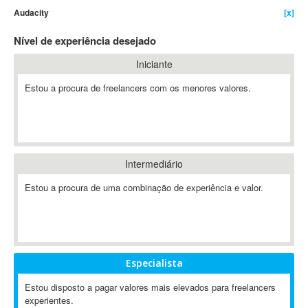
Audacity
[x]
4D Dimension
802.11
Nível de experiência desejado
A&P
Iniciante
A-GPS
Estou a procura de freelancers com os menores valores.
A2Billing
AAUS Scientific Diver
Ab Initio
ABAP
Abaqus
Intermediário
ABBYY FineReader
Estou a procura de uma combinação de experiência e valor.
ABIS
AbleCommerce
Ableton
Ableton Live
Especialista
Ableton Push
Abstract
Estou disposto a pagar valores mais elevados para freelancers
experientes.
Abstract Window Toolkit (AWT)