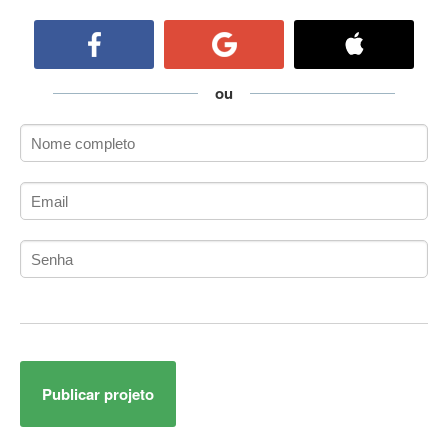
ActiveCollab
ActiveX
ActiveX Data Objects (ADO)
Ada
ou
Adianti Framework
ADK
Administração
Administração Acadêmica
Administração de Artistas e Repertórios
Administração de Banco de Dados
Administração de Redes
Administração PostgreSQL
Administrador de Sistemas
ADO.NET
ADO.NET Entity Framework
Publicar projeto
Adobe After Effects
Adobe AIR