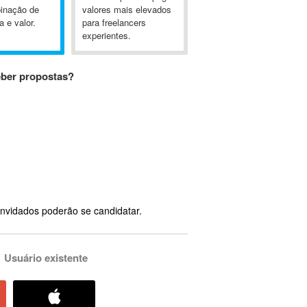
inação de
valores mais elevados
a e valor.
para freelancers
experientes.
eber propostas?
nvidados poderão se candidatar.
Usuário existente