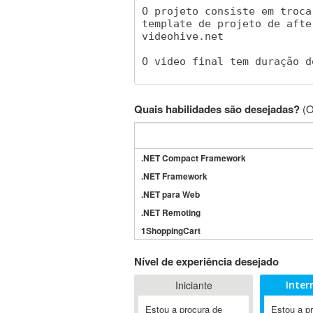
Quais habilidades são desejadas?
(O
.NET Compact Framework
.NET Framework
.NET para Web
.NET Remoting
1ShoppingCart
3DS Max
Nível de experiência desejado
3GSM
Iniciante
Inter
4D Dimension
802.11
Estou a procura de
Estou a p