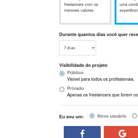
A&P
freelancers com os
uma comb
menores valores.
experiênci
A-GPS
A2Billing
AAUS Scientific Diver
Durante quantos dias você quer rec
Ab Initio
ABAP
Abaqus
ABBYY FineReader
Visibilidade do projeto
ABIS
Público
AbleCommerce
Visível para todos os profissionais.
Ableton
Privado
Ableton Live
Apenas os freelancers que forem co
Ableton Push
Abstract
Novo usuário
Eu sou um:
Abstract Window Toolkit (AWT)
Absynth
AC Drives