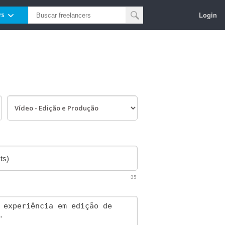
Login
rs
35