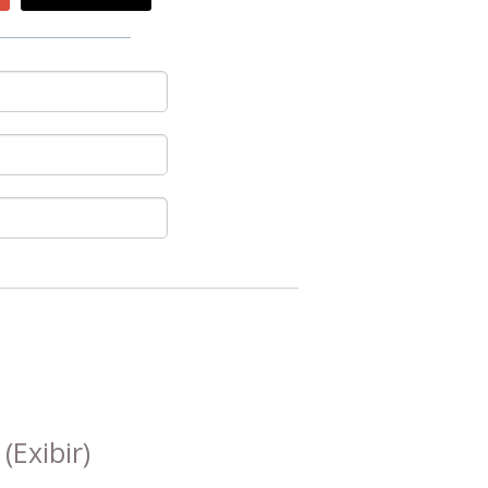
s
(Exibir)