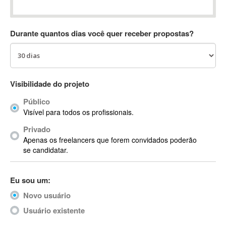
Absynth
AC Drives
Durante quantos dias você quer receber propostas?
AC3
ACARS
AccountMate
ACDSee
Visibilidade do projeto
ACID Pro
Público
ACPI
Visível para todos os profissionais.
Acrobat
Acrobat X
Privado
Apenas os freelancers que forem convidados poderão
Acronis
se candidatar.
ACT
Actian
Eu sou um:
Actimize
ActionScript
Novo usuário
ActionScript 3
Usuário existente
Active Directory