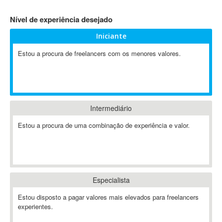
4D Dimension
Nível de experiência desejado
802.11
Iniciante
A&P
A-GPS
Estou a procura de freelancers com os menores valores.
A2Billing
AAUS Scientific Diver
Ab Initio
ABAP
Intermediário
Abaqus
Estou a procura de uma combinação de experiência e valor.
ABBYY FineReader
ABIS
AbleCommerce
Ableton
Especialista
Ableton Live
Ableton Push
Estou disposto a pagar valores mais elevados para freelancers
Abstract
experientes.
Abstract Window Toolkit (AWT)