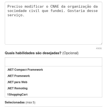
4906
Quais habilidades são desejadas?
(Opcional)
.NET Compact Framework
.NET Framework
.NET para Web
.NET Remoting
1ShoppingCart
3DS Max
Selecionadas
(max 5)
3GSM