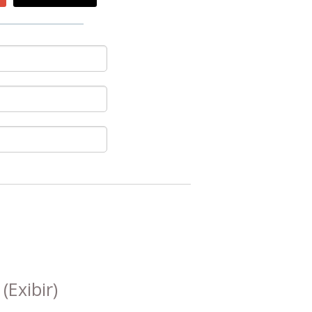
s
(Exibir)