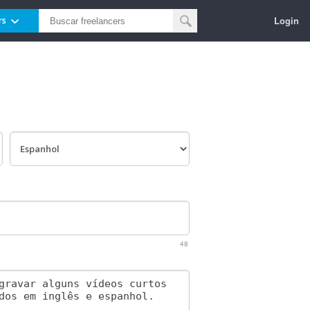
Login
rs
48