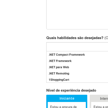
Quais habilidades são desejadas?
(O
.NET Compact Framework
.NET Framework
.NET para Web
.NET Remoting
1ShoppingCart
3DS Max
Nível de experiência desejado
3GSM
Iniciante
Inter
4D Dimension
802.11
Estou a procura de
Estou a p