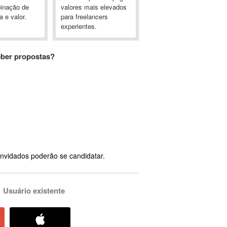
inação de
valores mais elevados
a e valor.
para freelancers
experientes.
eber propostas?
nvidados poderão se candidatar.
Usuário existente