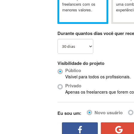
A&P
freelancers com os
uma comb
menores valores.
experiênci
A-GPS
A2Billing
AAUS Scientific Diver
Durante quantos dias você quer rec
Ab Initio
ABAP
Abaqus
ABBYY FineReader
Visibilidade do projeto
ABIS
Público
AbleCommerce
Visível para todos os profissionais.
Ableton
Privado
Ableton Live
Apenas os freelancers que forem co
Ableton Push
Abstract
Novo usuário
Eu sou um:
Abstract Window Toolkit (AWT)
Absynth
AC Drives