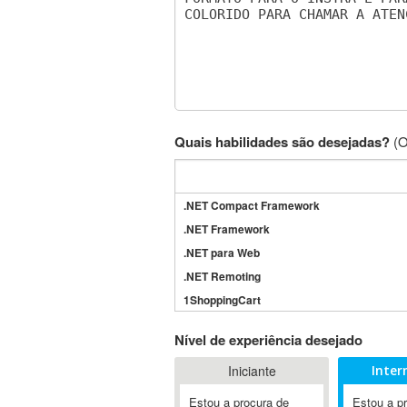
Quais habilidades são desejadas?
(O
.NET Compact Framework
.NET Framework
.NET para Web
.NET Remoting
1ShoppingCart
3DS Max
Nível de experiência desejado
3GSM
Iniciante
Inter
4D Dimension
802.11
Estou a procura de
Estou a p