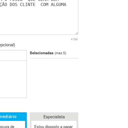
4788
pcional)
Selecionadas
(max 5)
mediário
Especialista
rocura de
Estou disposto a pagar