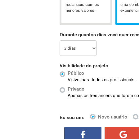
A&P
freelancers com os
uma comb
menores valores.
experiênci
A-GPS
A2Billing
AAUS Scientific Diver
Durante quantos dias você quer rec
Ab Initio
ABAP
Abaqus
ABBYY FineReader
Visibilidade do projeto
ABIS
Público
AbleCommerce
Visível para todos os profissionais.
Ableton
Privado
Ableton Live
Apenas os freelancers que forem co
Ableton Push
Abstract
Novo usuário
Eu sou um:
Abstract Window Toolkit (AWT)
Absynth
AC Drives