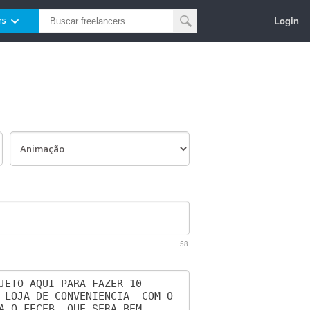
Login
rs
58