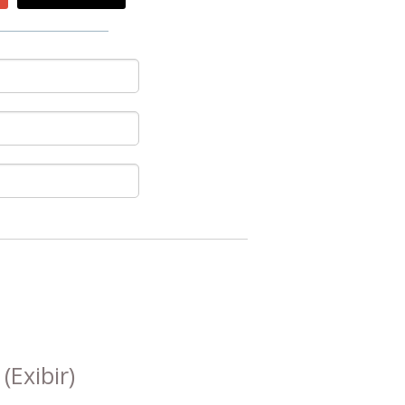
s
(Exibir)