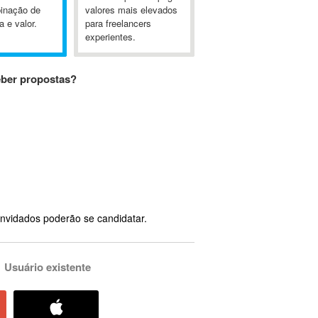
inação de
valores mais elevados
a e valor.
para freelancers
experientes.
eber propostas?
nvidados poderão se candidatar.
Usuário existente