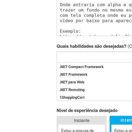
Quais habilidades são desejadas?
(O
.NET Compact Framework
.NET Framework
.NET para Web
.NET Remoting
1ShoppingCart
3DS Max
Nível de experiência desejado
3GSM
Iniciante
Inter
4D Dimension
802.11
Estou a procura de
Estou a p