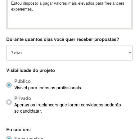
Estou disposto a pagar valores mais elevados para freelancers
Absynth
experientes.
AC Drives
AC3
ACARS
AccountMate
Durante quantos dias você quer receber propostas?
ACDSee
ACID Pro
ACPI
Visibilidade do projeto
Acrobat
Acrobat X
Público
Acronis
Visível para todos os profissionais.
ACT
Privado
Actian
Apenas os freelancers que forem convidados poderão
se candidatar.
Actimize
ActionScript
ActionScript 3
Eu sou um:
Active Directory
Novo usuário