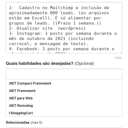
4355
Quais habilidades são desejadas?
(Opcional)
.NET Compact Framework
.NET Framework
.NET para Web
.NET Remoting
1ShoppingCart
3DS Max
Selecionadas
(max 5)
3GSM