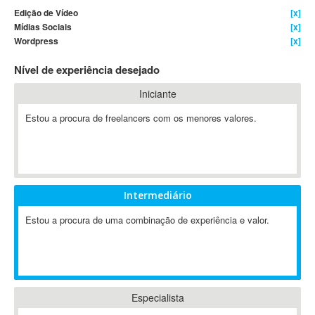
Edição de Vídeo
[x]
4D Dimension
Mídias Sociais
[x]
802.11
Wordpress
[x]
A&P
Nível de experiência desejado
A-GPS
A2Billing
Iniciante
AAUS Scientific Diver
Estou a procura de freelancers com os menores valores.
Ab Initio
ABAP
Abaqus
ABBYY FineReader
Intermediário
ABIS
AbleCommerce
Estou a procura de uma combinação de experiência e valor.
Ableton
Ableton Live
Ableton Push
Abstract
Especialista
Abstract Window Toolkit (AWT)