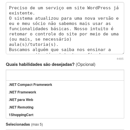
4485
Quais habilidades são desejadas?
(Opcional)
.NET Compact Framework
.NET Framework
.NET para Web
.NET Remoting
1ShoppingCart
3DS Max
Selecionadas
(max 5)
3GSM