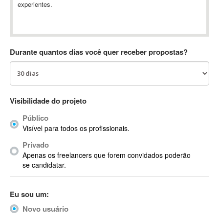
experientes.
Absynth
AC Drives
AC3
ACARS
Durante quantos dias você quer receber propostas?
AccountMate
ACDSee
ACID Pro
ACPI
Visibilidade do projeto
Acrobat
Público
Acrobat X
Visível para todos os profissionais.
Acronis
Privado
ACT
Apenas os freelancers que forem convidados poderão
Actian
se candidatar.
Actimize
ActionScript
Eu sou um:
ActionScript 3
Novo usuário
Active Directory