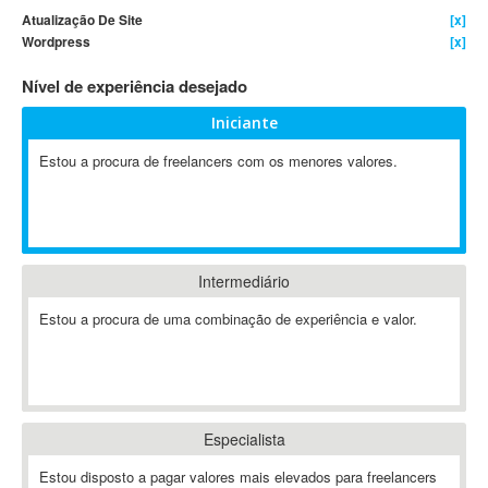
Atualização De Site
[x]
4D Dimension
Wordpress
[x]
802.11
Nível de experiência desejado
A&P
A-GPS
Iniciante
A2Billing
Estou a procura de freelancers com os menores valores.
AAUS Scientific Diver
Ab Initio
ABAP
Abaqus
Intermediário
ABBYY FineReader
ABIS
Estou a procura de uma combinação de experiência e valor.
AbleCommerce
Ableton
Ableton Live
Ableton Push
Especialista
Abstract
Estou disposto a pagar valores mais elevados para freelancers
Abstract Window Toolkit (AWT)