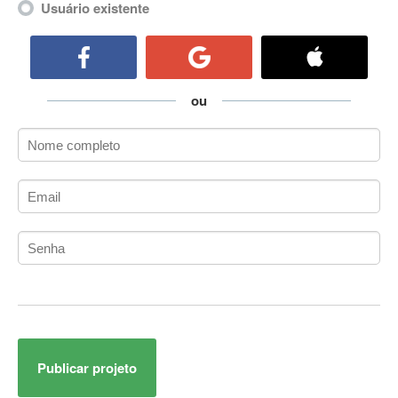
Usuário existente
ActiveCollab
ActiveX
ActiveX Data Objects (ADO)
Ada
ou
Adianti Framework
ADK
Administração
Administração Acadêmica
Administração de Artistas e Repertórios
Administração de Banco de Dados
Administração de Redes
Administração PostgreSQL
Administrador de Sistemas
ADO.NET
ADO.NET Entity Framework
Adobe After Effects
Publicar projeto
Adobe AIR