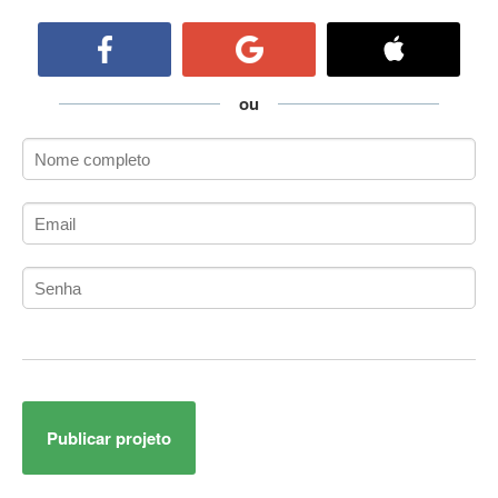
ActiveCollab
ActiveX
ActiveX Data Objects (ADO)
Ada
ou
Adianti Framework
ADK
Administração
Administração Acadêmica
Administração de Artistas e Repertórios
Administração de Banco de Dados
Administração de Redes
Administração PostgreSQL
Administrador de Sistemas
ADO.NET
ADO.NET Entity Framework
Publicar projeto
Adobe After Effects
Adobe AIR