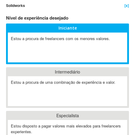
Solidworks
[x]
4D Dimension
802.11
Nível de experiência desejado
A&P
Iniciante
A-GPS
Estou a procura de freelancers com os menores valores.
A2Billing
AAUS Scientific Diver
Ab Initio
ABAP
Abaqus
Intermediário
ABBYY FineReader
Estou a procura de uma combinação de experiência e valor.
ABIS
AbleCommerce
Ableton
Ableton Live
Especialista
Ableton Push
Abstract
Estou disposto a pagar valores mais elevados para freelancers
experientes.
Abstract Window Toolkit (AWT)