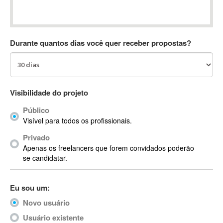
Absynth
AC Drives
AC3
Durante quantos dias você quer receber propostas?
ACARS
AccountMate
ACDSee
ACID Pro
Visibilidade do projeto
ACPI
Público
Acrobat
Visível para todos os profissionais.
Acrobat X
Privado
Acronis
Apenas os freelancers que forem convidados poderão
ACT
se candidatar.
Actian
Actimize
Eu sou um:
ActionScript
Novo usuário
ActionScript 3
Active Directory
Usuário existente