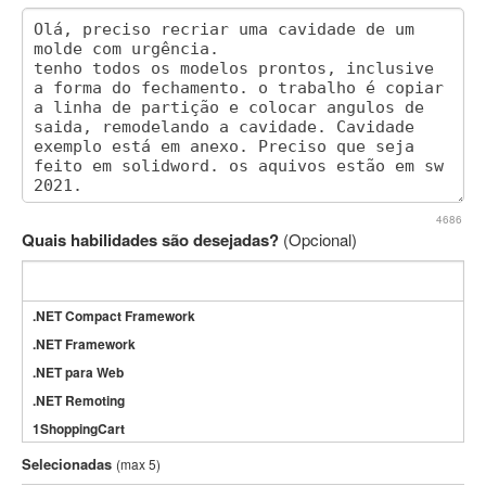
4686
Quais habilidades são desejadas?
(Opcional)
.NET Compact Framework
.NET Framework
.NET para Web
.NET Remoting
1ShoppingCart
3DS Max
Selecionadas
(max 5)
3GSM