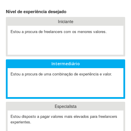
4D Dimension
Nível de experiência desejado
802.11
Iniciante
A&P
A-GPS
Estou a procura de freelancers com os menores valores.
A2Billing
AAUS Scientific Diver
Ab Initio
ABAP
Intermediário
Abaqus
Estou a procura de uma combinação de experiência e valor.
ABBYY FineReader
ABIS
AbleCommerce
Ableton
Especialista
Ableton Live
Ableton Push
Estou disposto a pagar valores mais elevados para freelancers
Abstract
experientes.
Abstract Window Toolkit (AWT)