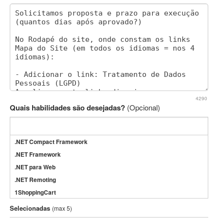
4290
Quais habilidades são desejadas?
(Opcional)
.NET Compact Framework
.NET Framework
.NET para Web
.NET Remoting
1ShoppingCart
3DS Max
Selecionadas
(max 5)
3GSM