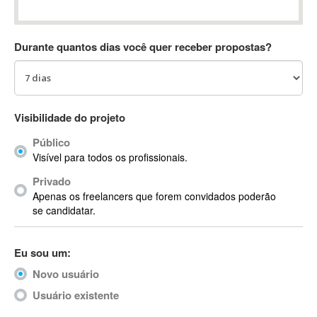
Absynth
AC Drives
Durante quantos dias você quer receber propostas?
AC3
ACARS
AccountMate
ACDSee
Visibilidade do projeto
ACID Pro
Público
ACPI
Visível para todos os profissionais.
Acrobat
Acrobat X
Privado
Apenas os freelancers que forem convidados poderão
Acronis
se candidatar.
ACT
Actian
Eu sou um:
Actimize
ActionScript
Novo usuário
ActionScript 3
Usuário existente
Active Directory