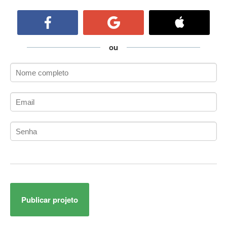
ActiveCollab
ActiveX
ActiveX Data Objects (ADO)
Ada
ou
Adianti Framework
ADK
Administração
Administração Acadêmica
Administração de Artistas e Repertórios
Administração de Banco de Dados
Administração de Redes
Administração PostgreSQL
Administrador de Sistemas
ADO.NET
ADO.NET Entity Framework
Publicar projeto
Adobe After Effects
Adobe AIR