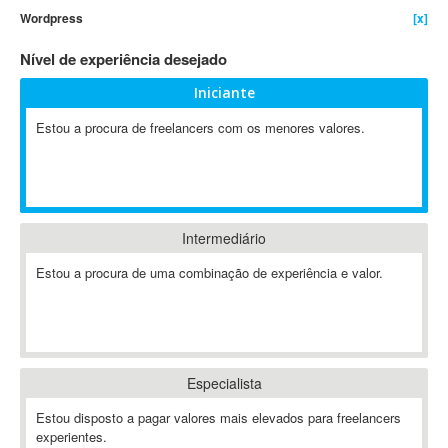
Wordpress
[x]
4D Dimension
802.11
Nível de experiência desejado
A&P
Iniciante
A-GPS
Estou a procura de freelancers com os menores valores.
A2Billing
AAUS Scientific Diver
Ab Initio
ABAP
Abaqus
Intermediário
ABBYY FineReader
Estou a procura de uma combinação de experiência e valor.
ABIS
AbleCommerce
Ableton
Ableton Live
Especialista
Ableton Push
Abstract
Estou disposto a pagar valores mais elevados para freelancers
experientes.
Abstract Window Toolkit (AWT)