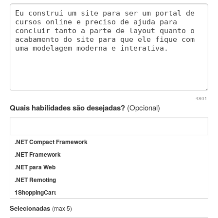
4801
Quais habilidades são desejadas?
(Opcional)
.NET Compact Framework
.NET Framework
.NET para Web
.NET Remoting
1ShoppingCart
3DS Max
Selecionadas
(max 5)
3GSM