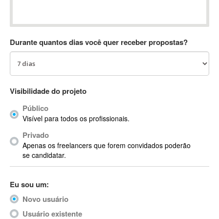
Absynth
AC Drives
AC3
Durante quantos dias você quer receber propostas?
ACARS
AccountMate
ACDSee
ACID Pro
Visibilidade do projeto
ACPI
Público
Acrobat
Visível para todos os profissionais.
Acrobat X
Privado
Acronis
Apenas os freelancers que forem convidados poderão
ACT
se candidatar.
Actian
Actimize
Eu sou um:
ActionScript
Novo usuário
ActionScript 3
Active Directory
Usuário existente