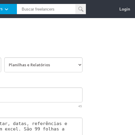
Login
rs
45