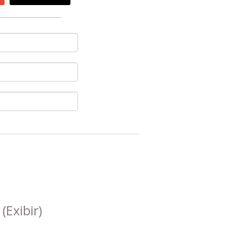
s
(Exibir)