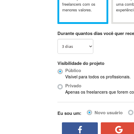
A&P
freelancers com os
uma comb
menores valores.
experiênci
A-GPS
A2Billing
AAUS Scientific Diver
Durante quantos dias você quer rec
Ab Initio
ABAP
Abaqus
ABBYY FineReader
Visibilidade do projeto
ABIS
Público
AbleCommerce
Visível para todos os profissionais.
Ableton
Privado
Ableton Live
Apenas os freelancers que forem co
Ableton Push
Abstract
Novo usuário
Eu sou um:
Abstract Window Toolkit (AWT)
Absynth
AC Drives