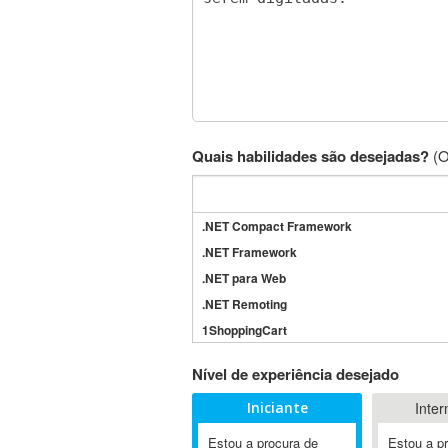
Quais habilidades são desejadas?
(O
.NET Compact Framework
.NET Framework
.NET para Web
.NET Remoting
1ShoppingCart
3DS Max
Nível de experiência desejado
3GSM
Iniciante
Inter
4D Dimension
802.11
Estou a procura de
Estou a p