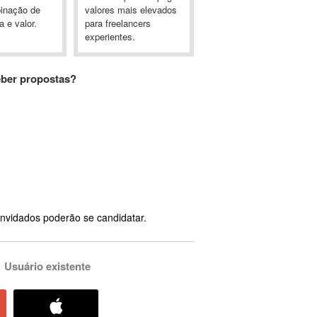
inação de
valores mais elevados
a e valor.
para freelancers
experientes.
eber propostas?
nvidados poderão se candidatar.
Usuário existente