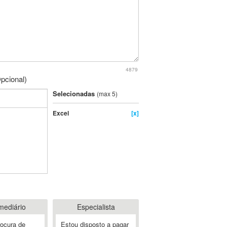
4879
pcional)
Selecionadas
(max 5)
Excel
[x]
mediário
Especialista
rocura de
Estou disposto a pagar