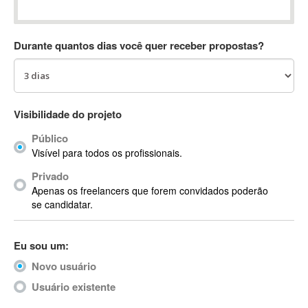
Absynth
AC Drives
Durante quantos dias você quer receber propostas?
AC3
ACARS
AccountMate
ACDSee
Visibilidade do projeto
ACID Pro
Público
ACPI
Visível para todos os profissionais.
Acrobat
Acrobat X
Privado
Apenas os freelancers que forem convidados poderão
Acronis
se candidatar.
ACT
Actian
Eu sou um:
Actimize
ActionScript
Novo usuário
ActionScript 3
Usuário existente
Active Directory