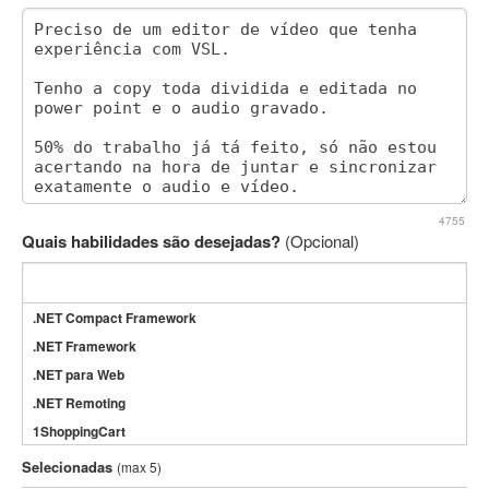
4755
Quais habilidades são desejadas?
(Opcional)
.NET Compact Framework
.NET Framework
.NET para Web
.NET Remoting
1ShoppingCart
3DS Max
Selecionadas
(max 5)
3GSM