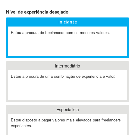
4D Dimension
Nível de experiência desejado
802.11
Iniciante
A&P
A-GPS
Estou a procura de freelancers com os menores valores.
A2Billing
AAUS Scientific Diver
Ab Initio
ABAP
Intermediário
Abaqus
Estou a procura de uma combinação de experiência e valor.
ABBYY FineReader
ABIS
AbleCommerce
Ableton
Especialista
Ableton Live
Ableton Push
Estou disposto a pagar valores mais elevados para freelancers
Abstract
experientes.
Abstract Window Toolkit (AWT)