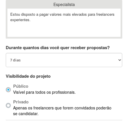
Especialista
Absynth
AC Drives
Estou disposto a pagar valores mais elevados para freelancers
experientes.
AC3
ACARS
AccountMate
ACDSee
Durante quantos dias você quer receber propostas?
ACID Pro
ACPI
Acrobat
Acrobat X
Visibilidade do projeto
Acronis
Público
ACT
Visível para todos os profissionais.
Actian
Privado
Actimize
Apenas os freelancers que forem convidados poderão
ActionScript
se candidatar.
ActionScript 3
Active Directory