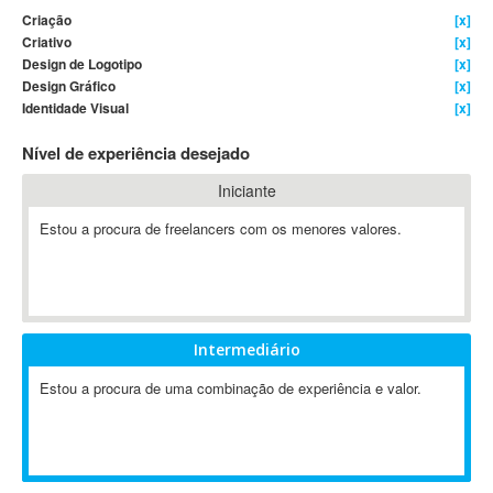
Criação
[x]
4D Dimension
Criativo
[x]
802.11
Design de Logotipo
[x]
A&P
Design Gráfico
[x]
Identidade Visual
[x]
A-GPS
A2Billing
Nível de experiência desejado
AAUS Scientific Diver
Iniciante
Ab Initio
ABAP
Estou a procura de freelancers com os menores valores.
Abaqus
ABBYY FineReader
ABIS
AbleCommerce
Intermediário
Ableton
Estou a procura de uma combinação de experiência e valor.
Ableton Live
Ableton Push
Abstract
Abstract Window Toolkit (AWT)