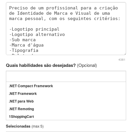
4381
Quais habilidades são desejadas?
(Opcional)
.NET Compact Framework
.NET Framework
.NET para Web
.NET Remoting
1ShoppingCart
3DS Max
Selecionadas
(max 5)
3GSM