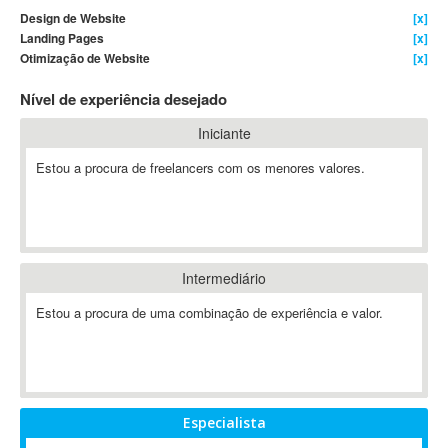
Design de Website
[x]
4D Dimension
Landing Pages
[x]
802.11
Otimização de Website
[x]
A&P
Nível de experiência desejado
A-GPS
A2Billing
Iniciante
AAUS Scientific Diver
Estou a procura de freelancers com os menores valores.
Ab Initio
ABAP
Abaqus
ABBYY FineReader
Intermediário
ABIS
AbleCommerce
Estou a procura de uma combinação de experiência e valor.
Ableton
Ableton Live
Ableton Push
Abstract
Especialista
Abstract Window Toolkit (AWT)