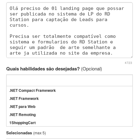
4723
Quais habilidades são desejadas?
(Opcional)
.NET Compact Framework
.NET Framework
.NET para Web
.NET Remoting
1ShoppingCart
3DS Max
Selecionadas
(max 5)
3GSM