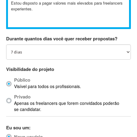
Estou disposto a pagar valores mais elevados para freelancers
Absynth
experientes.
AC Drives
AC3
ACARS
AccountMate
Durante quantos dias você quer receber propostas?
ACDSee
ACID Pro
ACPI
Visibilidade do projeto
Acrobat
Acrobat X
Público
Acronis
Visível para todos os profissionais.
ACT
Privado
Actian
Apenas os freelancers que forem convidados poderão
se candidatar.
Actimize
ActionScript
ActionScript 3
Eu sou um:
Active Directory
Novo usuário