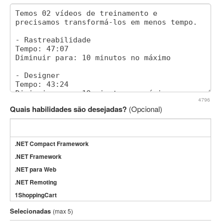
4796
Quais habilidades são desejadas?
(Opcional)
.NET Compact Framework
.NET Framework
.NET para Web
.NET Remoting
1ShoppingCart
3DS Max
Selecionadas
(max 5)
3GSM