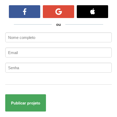
ActiveCollab
ActiveX
ActiveX Data Objects (ADO)
Ada
ou
Adianti Framework
ADK
Administração
Administração Acadêmica
Administração de Artistas e Repertórios
Administração de Banco de Dados
Administração de Redes
Administração PostgreSQL
Administrador de Sistemas
ADO.NET
ADO.NET Entity Framework
Publicar projeto
Adobe After Effects
Adobe AIR