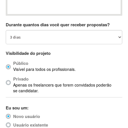
Absynth
AC Drives
AC3
Durante quantos dias você quer receber propostas?
ACARS
AccountMate
ACDSee
ACID Pro
Visibilidade do projeto
ACPI
Público
Acrobat
Visível para todos os profissionais.
Acrobat X
Privado
Acronis
Apenas os freelancers que forem convidados poderão
ACT
se candidatar.
Actian
Actimize
Eu sou um:
ActionScript
Novo usuário
ActionScript 3
Active Directory
Usuário existente