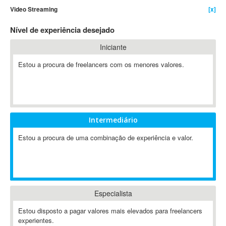
Video Streaming
[x]
4D Dimension
802.11
Nível de experiência desejado
A&P
Iniciante
A-GPS
Estou a procura de freelancers com os menores valores.
A2Billing
AAUS Scientific Diver
Ab Initio
ABAP
Abaqus
Intermediário
ABBYY FineReader
Estou a procura de uma combinação de experiência e valor.
ABIS
AbleCommerce
Ableton
Ableton Live
Especialista
Ableton Push
Abstract
Estou disposto a pagar valores mais elevados para freelancers
experientes.
Abstract Window Toolkit (AWT)