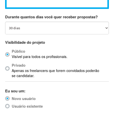
Absynth
AC Drives
Durante quantos dias você quer receber propostas?
AC3
ACARS
AccountMate
ACDSee
Visibilidade do projeto
ACID Pro
Público
ACPI
Visível para todos os profissionais.
Acrobat
Acrobat X
Privado
Apenas os freelancers que forem convidados poderão
Acronis
se candidatar.
ACT
Actian
Eu sou um:
Actimize
ActionScript
Novo usuário
ActionScript 3
Usuário existente
Active Directory