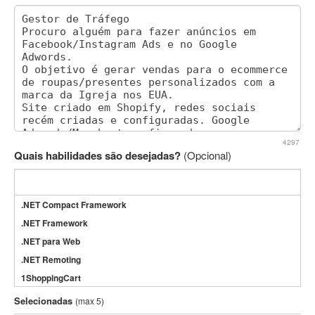
4297
Quais habilidades são desejadas?
(Opcional)
.NET Compact Framework
.NET Framework
.NET para Web
.NET Remoting
1ShoppingCart
3DS Max
Selecionadas
(max 5)
3GSM