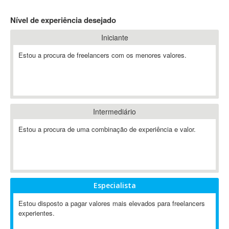
4D Dimension
Nível de experiência desejado
802.11
Iniciante
A&P
A-GPS
Estou a procura de freelancers com os menores valores.
A2Billing
AAUS Scientific Diver
Ab Initio
ABAP
Intermediário
Abaqus
Estou a procura de uma combinação de experiência e valor.
ABBYY FineReader
ABIS
AbleCommerce
Ableton
Especialista
Ableton Live
Ableton Push
Estou disposto a pagar valores mais elevados para freelancers
Abstract
experientes.
Abstract Window Toolkit (AWT)