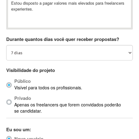
Estou disposto a pagar valores mais elevados para freelancers
Absynth
experientes.
AC Drives
AC3
ACARS
AccountMate
Durante quantos dias você quer receber propostas?
ACDSee
ACID Pro
ACPI
Visibilidade do projeto
Acrobat
Acrobat X
Público
Acronis
Visível para todos os profissionais.
ACT
Privado
Actian
Apenas os freelancers que forem convidados poderão
se candidatar.
Actimize
ActionScript
ActionScript 3
Eu sou um:
Active Directory
Novo usuário