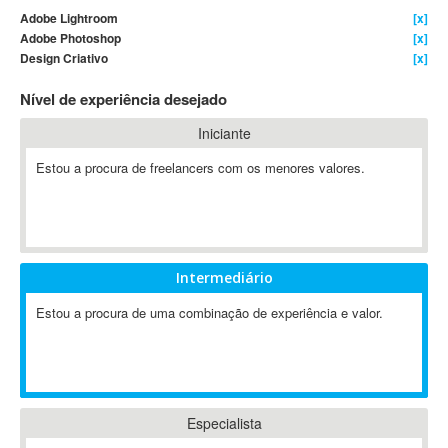
Adobe Lightroom
[x]
4D Dimension
Adobe Photoshop
[x]
802.11
Design Criativo
[x]
A&P
Nível de experiência desejado
A-GPS
A2Billing
Iniciante
AAUS Scientific Diver
Estou a procura de freelancers com os menores valores.
Ab Initio
ABAP
Abaqus
ABBYY FineReader
Intermediário
ABIS
AbleCommerce
Estou a procura de uma combinação de experiência e valor.
Ableton
Ableton Live
Ableton Push
Abstract
Especialista
Abstract Window Toolkit (AWT)