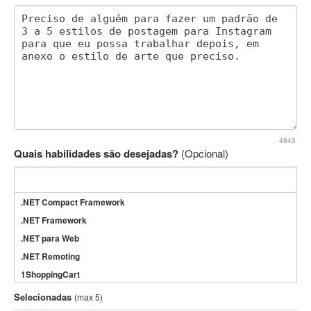
4843
Quais habilidades são desejadas?
(Opcional)
.NET Compact Framework
.NET Framework
.NET para Web
.NET Remoting
1ShoppingCart
3DS Max
Selecionadas
(max 5)
3GSM