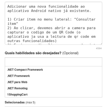
4594
Quais habilidades são desejadas?
(Opcional)
.NET Compact Framework
.NET Framework
.NET para Web
.NET Remoting
1ShoppingCart
3DS Max
Selecionadas
(max 5)
3GSM