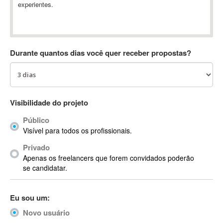
experientes.
Absynth
AC Drives
AC3
ACARS
Durante quantos dias você quer receber propostas?
AccountMate
ACDSee
ACID Pro
ACPI
Visibilidade do projeto
Acrobat
Público
Acrobat X
Visível para todos os profissionais.
Acronis
Privado
ACT
Apenas os freelancers que forem convidados poderão
Actian
se candidatar.
Actimize
ActionScript
Eu sou um:
ActionScript 3
Novo usuário
Active Directory