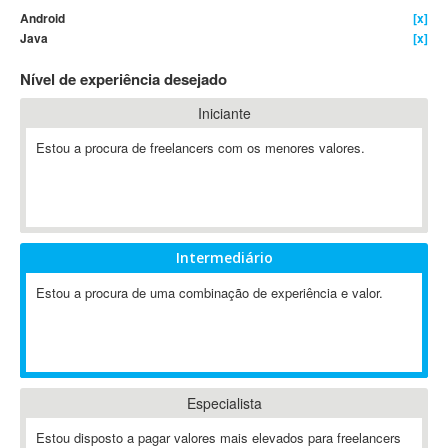
Android
[x]
4D Dimension
Java
[x]
802.11
Nível de experiência desejado
A&P
A-GPS
Iniciante
A2Billing
Estou a procura de freelancers com os menores valores.
AAUS Scientific Diver
Ab Initio
ABAP
Abaqus
Intermediário
ABBYY FineReader
ABIS
Estou a procura de uma combinação de experiência e valor.
AbleCommerce
Ableton
Ableton Live
Ableton Push
Especialista
Abstract
Estou disposto a pagar valores mais elevados para freelancers
Abstract Window Toolkit (AWT)