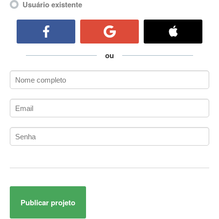
Usuário existente
ActiveCollab
ActiveX
ActiveX Data Objects (ADO)
Ada
ou
Adianti Framework
ADK
Administração
Administração Acadêmica
Administração de Artistas e Repertórios
Administração de Banco de Dados
Administração de Redes
Administração PostgreSQL
Administrador de Sistemas
ADO.NET
ADO.NET Entity Framework
Adobe After Effects
Publicar projeto
Adobe AIR