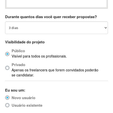
Absynth
AC Drives
Durante quantos dias você quer receber propostas?
AC3
ACARS
AccountMate
ACDSee
Visibilidade do projeto
ACID Pro
Público
ACPI
Visível para todos os profissionais.
Acrobat
Acrobat X
Privado
Apenas os freelancers que forem convidados poderão
Acronis
se candidatar.
ACT
Actian
Eu sou um:
Actimize
ActionScript
Novo usuário
ActionScript 3
Usuário existente
Active Directory