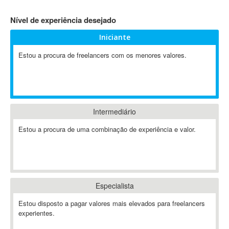
4D Dimension
Nível de experiência desejado
802.11
Iniciante
A&P
A-GPS
Estou a procura de freelancers com os menores valores.
A2Billing
AAUS Scientific Diver
Ab Initio
ABAP
Intermediário
Abaqus
Estou a procura de uma combinação de experiência e valor.
ABBYY FineReader
ABIS
AbleCommerce
Ableton
Especialista
Ableton Live
Ableton Push
Estou disposto a pagar valores mais elevados para freelancers
Abstract
experientes.
Abstract Window Toolkit (AWT)