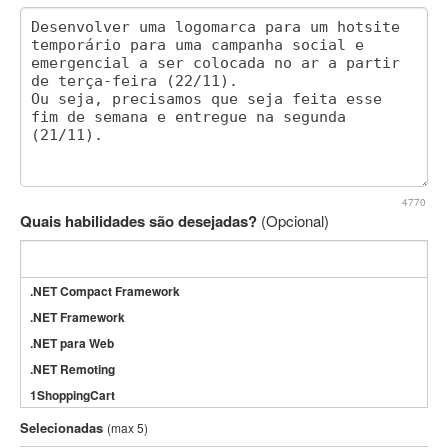
4770
Quais habilidades são desejadas?
(Opcional)
.NET Compact Framework
.NET Framework
.NET para Web
.NET Remoting
1ShoppingCart
3DS Max
Selecionadas
(max 5)
3GSM