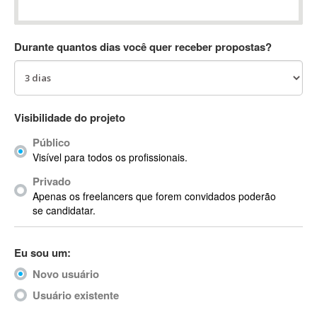
Absynth
AC Drives
Durante quantos dias você quer receber propostas?
AC3
ACARS
AccountMate
ACDSee
Visibilidade do projeto
ACID Pro
Público
ACPI
Visível para todos os profissionais.
Acrobat
Acrobat X
Privado
Apenas os freelancers que forem convidados poderão
Acronis
se candidatar.
ACT
Actian
Eu sou um:
Actimize
ActionScript
Novo usuário
ActionScript 3
Usuário existente
Active Directory