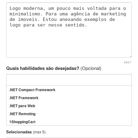
4847
Quais habilidades são desejadas?
(Opcional)
.NET Compact Framework
.NET Framework
.NET para Web
.NET Remoting
1ShoppingCart
3DS Max
Selecionadas
(max 5)
3GSM