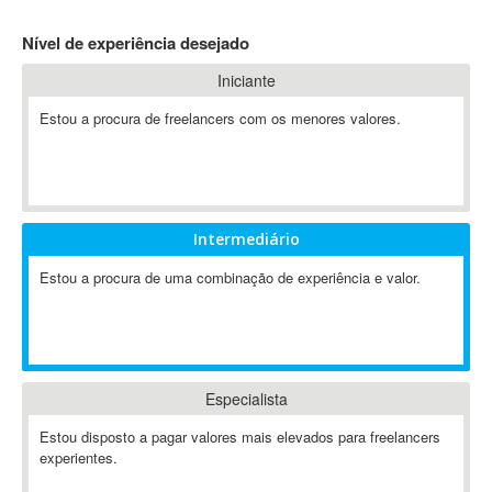
4D Dimension
Nível de experiência desejado
802.11
Iniciante
A&P
A-GPS
Estou a procura de freelancers com os menores valores.
A2Billing
AAUS Scientific Diver
Ab Initio
ABAP
Intermediário
Abaqus
Estou a procura de uma combinação de experiência e valor.
ABBYY FineReader
ABIS
AbleCommerce
Ableton
Especialista
Ableton Live
Ableton Push
Estou disposto a pagar valores mais elevados para freelancers
Abstract
experientes.
Abstract Window Toolkit (AWT)