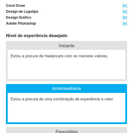
Corel Draw
[x]
4D Dimension
Design de Logotipo
[x]
802.11
Design Gráfico
[x]
A&P
Adobe Photoshop
[x]
A-GPS
Nível de experiência desejado
A2Billing
Iniciante
AAUS Scientific Diver
Ab Initio
Estou a procura de freelancers com os menores valores.
ABAP
Abaqus
ABBYY FineReader
ABIS
Intermediário
AbleCommerce
Estou a procura de uma combinação de experiência e valor.
Ableton
Ableton Live
Ableton Push
Abstract
Abstract Window Toolkit (AWT)
Especialista