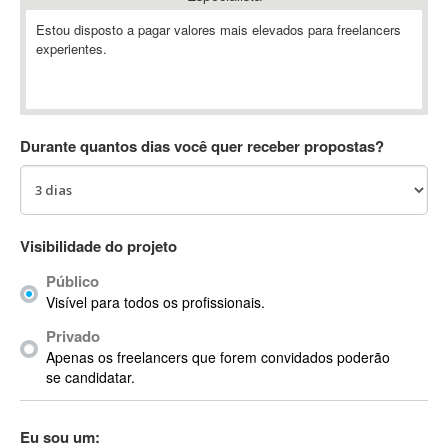
Absynth
Estou disposto a pagar valores mais elevados para freelancers
AC Drives
experientes.
AC3
ACARS
AccountMate
Durante quantos dias você quer receber propostas?
ACDSee
ACID Pro
ACPI
Acrobat
Visibilidade do projeto
Acrobat X
Acronis
Público
Visível para todos os profissionais.
ACT
Actian
Privado
Apenas os freelancers que forem convidados poderão
Actimize
se candidatar.
ActionScript
ActionScript 3
Eu sou um:
Active Directory