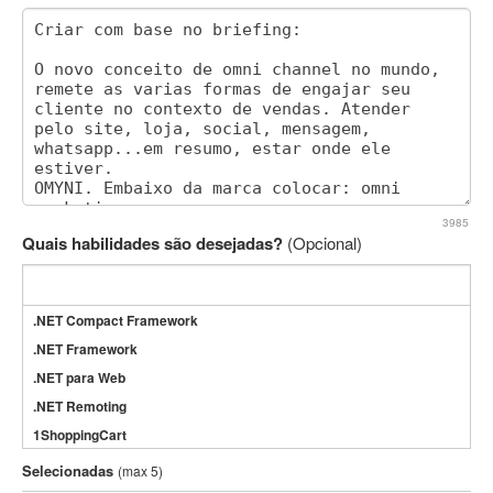
3985
Quais habilidades são desejadas?
(Opcional)
.NET Compact Framework
.NET Framework
.NET para Web
.NET Remoting
1ShoppingCart
3DS Max
Selecionadas
(max 5)
3GSM