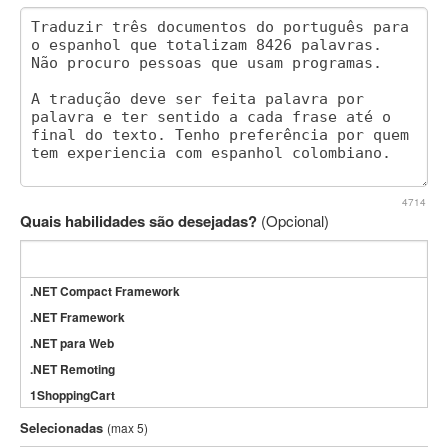
4714
Quais habilidades são desejadas?
(Opcional)
.NET Compact Framework
.NET Framework
.NET para Web
.NET Remoting
1ShoppingCart
3DS Max
Selecionadas
(max 5)
3GSM