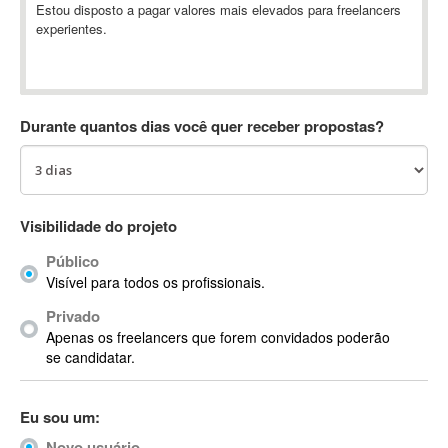
Estou disposto a pagar valores mais elevados para freelancers
Absynth
experientes.
AC Drives
AC3
ACARS
AccountMate
Durante quantos dias você quer receber propostas?
ACDSee
ACID Pro
ACPI
Visibilidade do projeto
Acrobat
Acrobat X
Público
Acronis
Visível para todos os profissionais.
ACT
Privado
Actian
Apenas os freelancers que forem convidados poderão
se candidatar.
Actimize
ActionScript
ActionScript 3
Eu sou um:
Active Directory
Novo usuário