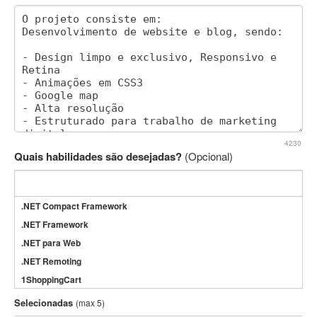
4230
Quais habilidades são desejadas?
(Opcional)
.NET Compact Framework
.NET Framework
.NET para Web
.NET Remoting
1ShoppingCart
3DS Max
Selecionadas
(max 5)
3GSM