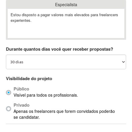
Especialista
Absynth
AC Drives
Estou disposto a pagar valores mais elevados para freelancers
experientes.
AC3
ACARS
AccountMate
ACDSee
Durante quantos dias você quer receber propostas?
ACID Pro
ACPI
Acrobat
Acrobat X
Visibilidade do projeto
Acronis
Público
ACT
Visível para todos os profissionais.
Actian
Privado
Actimize
Apenas os freelancers que forem convidados poderão
ActionScript
se candidatar.
ActionScript 3
Active Directory