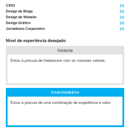
CSS3
[x]
4D Dimension
Design de Blogs
[x]
802.11
Design de Website
[x]
A&P
Design Gráfico
[x]
Jornalismo Corporativo
[x]
A-GPS
A2Billing
Nível de experiência desejado
AAUS Scientific Diver
Iniciante
Ab Initio
ABAP
Estou a procura de freelancers com os menores valores.
Abaqus
ABBYY FineReader
ABIS
AbleCommerce
Intermediário
Ableton
Estou a procura de uma combinação de experiência e valor.
Ableton Live
Ableton Push
Abstract
Abstract Window Toolkit (AWT)