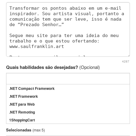
4287
Quais habilidades são desejadas?
(Opcional)
.NET Compact Framework
.NET Framework
.NET para Web
.NET Remoting
1ShoppingCart
3DS Max
Selecionadas
(max 5)
3GSM