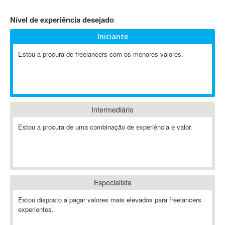
4D Dimension
Nível de experiência desejado
802.11
Iniciante
A&P
A-GPS
Estou a procura de freelancers com os menores valores.
A2Billing
AAUS Scientific Diver
Ab Initio
ABAP
Intermediário
Abaqus
Estou a procura de uma combinação de experiência e valor.
ABBYY FineReader
ABIS
AbleCommerce
Ableton
Especialista
Ableton Live
Ableton Push
Estou disposto a pagar valores mais elevados para freelancers
Abstract
experientes.
Abstract Window Toolkit (AWT)