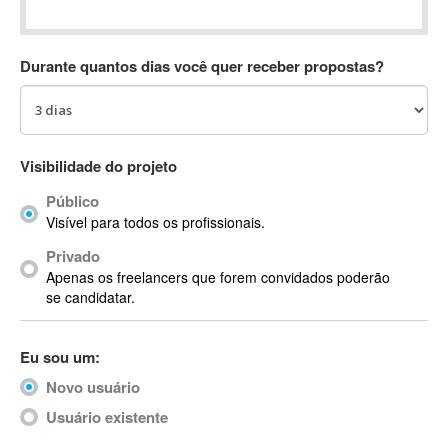
Absynth
AC Drives
Durante quantos dias você quer receber propostas?
AC3
ACARS
AccountMate
ACDSee
Visibilidade do projeto
ACID Pro
Público
ACPI
Visível para todos os profissionais.
Acrobat
Acrobat X
Privado
Apenas os freelancers que forem convidados poderão
Acronis
se candidatar.
ACT
Actian
Eu sou um:
Actimize
ActionScript
Novo usuário
ActionScript 3
Usuário existente
Active Directory