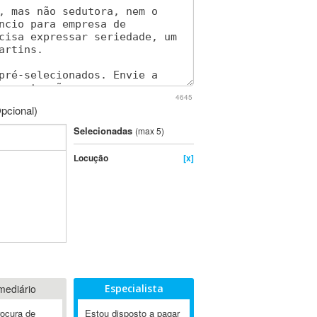
4645
pcional)
Selecionadas
(max 5)
Locução
[x]
mediário
Especialista
rocura de
Estou disposto a pagar