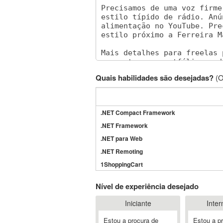
Quais habilidades são desejadas?
(O
.NET Compact Framework
.NET Framework
.NET para Web
.NET Remoting
1ShoppingCart
3DS Max
Nível de experiência desejado
3GSM
Iniciante
Inter
4D Dimension
802.11
Estou a procura de
Estou a p