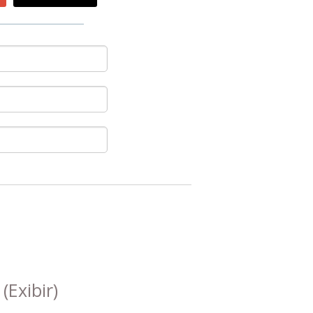
s
(Exibir)