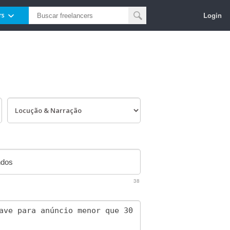
Login
rs
38