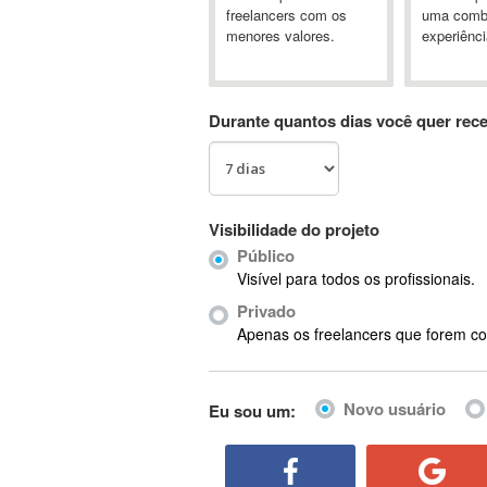
A&P
freelancers com os
uma comb
menores valores.
experiênci
A-GPS
A2Billing
AAUS Scientific Diver
Durante quantos dias você quer rec
Ab Initio
ABAP
Abaqus
ABBYY FineReader
Visibilidade do projeto
ABIS
Público
AbleCommerce
Visível para todos os profissionais.
Ableton
Privado
Ableton Live
Apenas os freelancers que forem co
Ableton Push
Abstract
Novo usuário
Eu sou um:
Abstract Window Toolkit (AWT)
Absynth
AC Drives