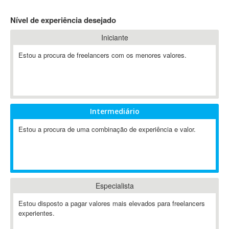
4D Dimension
Nível de experiência desejado
802.11
Iniciante
A&P
A-GPS
Estou a procura de freelancers com os menores valores.
A2Billing
AAUS Scientific Diver
Ab Initio
ABAP
Intermediário
Abaqus
Estou a procura de uma combinação de experiência e valor.
ABBYY FineReader
ABIS
AbleCommerce
Ableton
Especialista
Ableton Live
Ableton Push
Estou disposto a pagar valores mais elevados para freelancers
Abstract
experientes.
Abstract Window Toolkit (AWT)