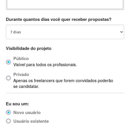
Absynth
AC Drives
Durante quantos dias você quer receber propostas?
AC3
ACARS
AccountMate
ACDSee
Visibilidade do projeto
ACID Pro
Público
ACPI
Visível para todos os profissionais.
Acrobat
Acrobat X
Privado
Apenas os freelancers que forem convidados poderão
Acronis
se candidatar.
ACT
Actian
Eu sou um:
Actimize
ActionScript
Novo usuário
ActionScript 3
Usuário existente
Active Directory