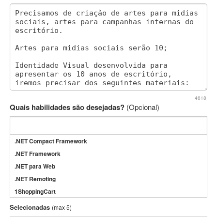
4618
Quais habilidades são desejadas?
(Opcional)
.NET Compact Framework
.NET Framework
.NET para Web
.NET Remoting
1ShoppingCart
3DS Max
Selecionadas
(max 5)
3GSM