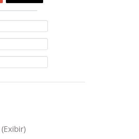
s
(Exibir)