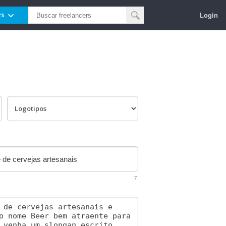
Login
rs
7