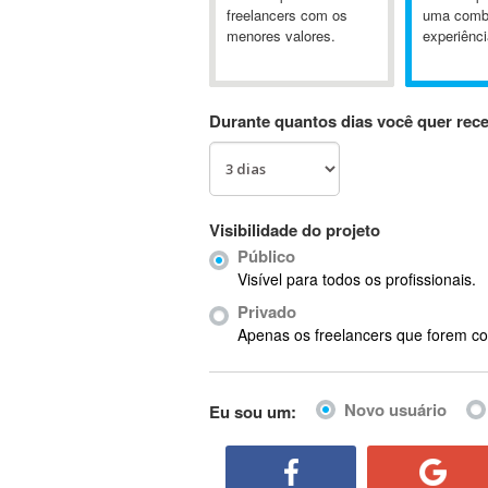
A&P
freelancers com os
uma comb
menores valores.
experiênci
A-GPS
A2Billing
AAUS Scientific Diver
Durante quantos dias você quer rec
Ab Initio
ABAP
Abaqus
ABBYY FineReader
Visibilidade do projeto
ABIS
Público
AbleCommerce
Visível para todos os profissionais.
Ableton
Privado
Ableton Live
Apenas os freelancers que forem co
Ableton Push
Abstract
Novo usuário
Eu sou um:
Abstract Window Toolkit (AWT)
Absynth
AC Drives