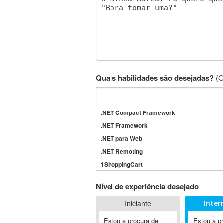
Quais habilidades são desejadas?
(O
.NET Compact Framework
.NET Framework
.NET para Web
.NET Remoting
1ShoppingCart
3DS Max
Nível de experiência desejado
3GSM
Iniciante
Inter
4D Dimension
802.11
Estou a procura de
Estou a p