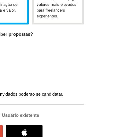
inação de
valores mais elevados
a e valor.
para freelancers
experientes.
eber propostas?
nvidados poderão se candidatar.
Usuário existente