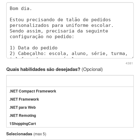
4381
Quais habilidades são desejadas?
(Opcional)
.NET Compact Framework
.NET Framework
.NET para Web
.NET Remoting
1ShoppingCart
3DS Max
Selecionadas
(max 5)
3GSM