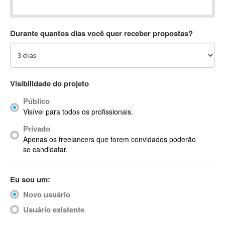
Absynth
AC Drives
Durante quantos dias você quer receber propostas?
AC3
ACARS
AccountMate
ACDSee
Visibilidade do projeto
ACID Pro
Público
ACPI
Visível para todos os profissionais.
Acrobat
Acrobat X
Privado
Apenas os freelancers que forem convidados poderão
Acronis
se candidatar.
ACT
Actian
Eu sou um:
Actimize
ActionScript
Novo usuário
ActionScript 3
Usuário existente
Active Directory