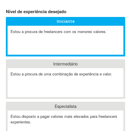
4D Dimension
Nível de experiência desejado
802.11
Iniciante
A&P
A-GPS
Estou a procura de freelancers com os menores valores.
A2Billing
AAUS Scientific Diver
Ab Initio
ABAP
Intermediário
Abaqus
Estou a procura de uma combinação de experiência e valor.
ABBYY FineReader
ABIS
AbleCommerce
Ableton
Especialista
Ableton Live
Ableton Push
Estou disposto a pagar valores mais elevados para freelancers
Abstract
experientes.
Abstract Window Toolkit (AWT)